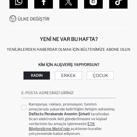
DEFACTO TEKNOLOJI
GIFT CLUB SIKÇA SORULAN SORULAR
İLETIŞIM FORMU
SITEMAP
İŞLEM REHBERI
MÜŞTERI HIZMETLERI
0850 333 22 86
KAMPANYALAR
ÜLKE DEĞIŞTIR
KIŞISEL VERILERIN KORUNMASI VE GIZLILIK
YENI NE VAR BU HAFTA?
YENILIKLERDEN HABERDAR OLMAK İÇIN BÜLTENIMIZE ABONE OLUN
KIM IÇIN ALIŞVERIŞ YAPIYORSUN?
ERKEK
ÇOCUK
KADIN
E-POSTA ADRESINIZI GIRINIZ
Kampanya, reklam, promosyon, tanıtım
amaçlarıyla yukarıda belirttiğim iletişim adresime,
DeFacto Perakende Anonim Şirketi
tarafından
ticari elektronik ileti gönderilmesini ve kişisel
verilerimin bu amaçla işlenmesini
ETK
Bilgilendirme Metni’nde
açıklanan kurallar
çerçevesinde kabul ediyorum.