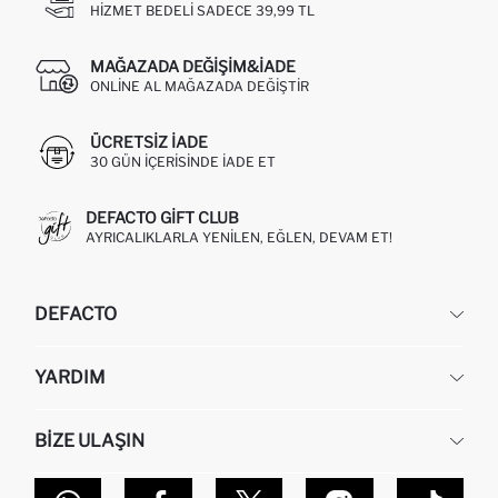
HIZMET BEDELI SADECE 39,99 TL
MAĞAZADA DEĞIŞIM&İADE
ONLINE AL MAĞAZADA DEĞIŞTIR
ÜCRETSIZ IADE
30 GÜN IÇERISINDE IADE ET
DEFACTO GIFT CLUB
AYRICALIKLARLA YENILEN, EĞLEN, DEVAM ET!
DEFACTO
KURUMSAL
YARDIM
HAKKIMIZDA
İNSAN KAYNAKLARI
SIKÇA SORULAN SORULAR
BIZE ULAŞIN
KURUMSAL SATIŞ
SIPARIŞIMI NASIL TAKIP EDERIM?
TOPTAN SATIŞ (WHOLESALE PARTNER)
NASIL İADE EDERIM?
MAĞAZALARIMIZ