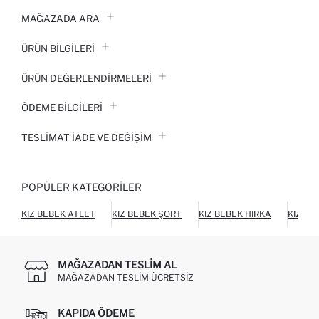
MAĞAZADA ARA
ÜRÜN BILGILERI
ÜRÜN DEĞERLENDİRMELERİ
ÖDEME BİLGİLERİ
TESLIMAT İADE VE DEĞIŞIM
POPÜLER KATEGORILER
KIZ BEBEK ATLET
KIZ BEBEK ŞORT
KIZ BEBEK HIRKA
KIZ BE
MAĞAZADAN TESLIM AL
MAĞAZADAN TESLIM ÜCRETSIZ
KAPIDA ÖDEME