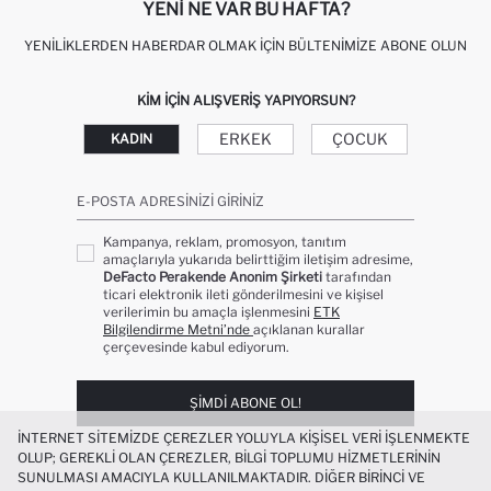
YENI NE VAR BU HAFTA?
YENILIKLERDEN HABERDAR OLMAK İÇIN BÜLTENIMIZE ABONE OLUN
KIM IÇIN ALIŞVERIŞ YAPIYORSUN?
ERKEK
ÇOCUK
KADIN
E-POSTA ADRESINIZI GIRINIZ
Kampanya, reklam, promosyon, tanıtım
amaçlarıyla yukarıda belirttiğim iletişim adresime,
DeFacto Perakende Anonim Şirketi
tarafından
ticari elektronik ileti gönderilmesini ve kişisel
verilerimin bu amaçla işlenmesini
ETK
Bilgilendirme Metni’nde
açıklanan kurallar
çerçevesinde kabul ediyorum.
ŞIMDI ABONE OL!
İNTERNET SITEMIZDE ÇEREZLER YOLUYLA KIŞISEL VERI IŞLENMEKTE
OLUP; GEREKLI OLAN ÇEREZLER, BILGI TOPLUMU HIZMETLERININ
SUNULMASI AMACIYLA KULLANILMAKTADIR. DIĞER BIRINCI VE