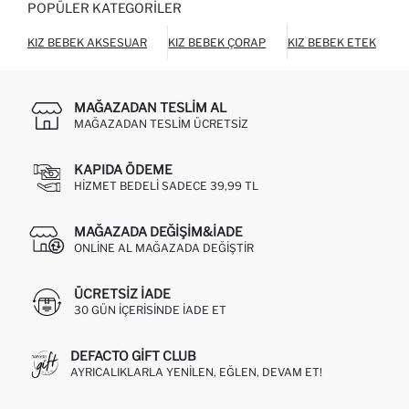
POPÜLER KATEGORILER
KIZ BEBEK AKSESUAR
KIZ BEBEK ÇORAP
KIZ BEBEK ETEK
K
MAĞAZADAN TESLIM AL
MAĞAZADAN TESLIM ÜCRETSIZ
KAPIDA ÖDEME
HIZMET BEDELI SADECE 39,99 TL
MAĞAZADA DEĞIŞIM&İADE
ONLINE AL MAĞAZADA DEĞIŞTIR
ÜCRETSIZ IADE
30 GÜN IÇERISINDE IADE ET
DEFACTO GIFT CLUB
AYRICALIKLARLA YENILEN, EĞLEN, DEVAM ET!