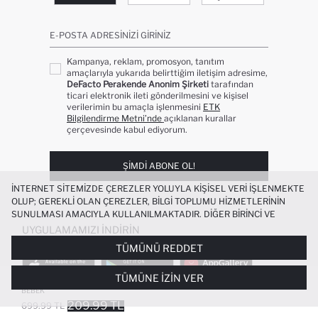
E-POSTA ADRESINIZI GIRINIZ
Kampanya, reklam, promosyon, tanıtım
amaçlarıyla yukarıda belirttiğim iletişim adresime,
DeFacto Perakende Anonim Şirketi
tarafından
ticari elektronik ileti gönderilmesini ve kişisel
verilerimin bu amaçla işlenmesini
ETK
Bilgilendirme Metni’nde
açıklanan kurallar
çerçevesinde kabul ediyorum.
ŞIMDI ABONE OL!
İNTERNET SITEMIZDE ÇEREZLER YOLUYLA KIŞISEL VERI IŞLENMEKTE
OLUP; GEREKLI OLAN ÇEREZLER, BILGI TOPLUMU HIZMETLERININ
SUNULMASI AMACIYLA KULLANILMAKTADIR. DIĞER BIRINCI VE
ÜÇÜNCÜ TARAF ÇEREZLER ISE SIZE DAHA IYI BIR ALIŞVERIŞ
UYGULAMAMIZI İNDIRIN
DENEYIMI SUNULABILMESI, SITEMIZIN DAHA IŞLEVSEL KILINMASI VE
TÜMÜNÜ REDDET
KIŞISELLEŞTIRMESI VE AÇIK RIZA VERMENIZ HALINDE, SIZLERE
YÖNELIK PAZARLAMA FAALIYETLERININ YAPILMASI AMAÇLARIYLA
TÜMÜNE İZIN VER
SINIRLI OLARAK KULLANILACAKTIR. ÇEREZLERE DAIR TERCIHLERINIZI
%100 PAMUK KISA KOLLU ELBISE KIZ
ÇEREZ TERCIHLERI
PANELI ARACILIĞIYLA HER ZAMAN YÖNETEBILIR,
BEBEK
ÇEREZLERLE ILGILI DAHA DETAYLI BILGIYE
ÇEREZ AYDINLATMA
209.99 TL
699.99 TL
POPÜLER KATEGORILER
METNI
’NDEN ULAŞABILIRSINIZ.
FAVORILERE EKLENDI
GELINCE HABER VER
SEPETE EKLENIYOR
SEPETE EKLENDI