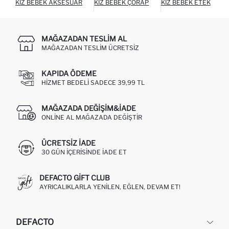
KIZ BEBEK AKSESUAR
KIZ BEBEK ÇORAP
KIZ BEBEK ETEK
K
MAĞAZADAN TESLIM AL
MAĞAZADAN TESLIM ÜCRETSIZ
KAPIDA ÖDEME
HIZMET BEDELI SADECE 39,99 TL
MAĞAZADA DEĞIŞIM&İADE
ONLINE AL MAĞAZADA DEĞIŞTIR
ÜCRETSIZ IADE
30 GÜN IÇERISINDE IADE ET
DEFACTO GIFT CLUB
AYRICALIKLARLA YENILEN, EĞLEN, DEVAM ET!
DEFACTO