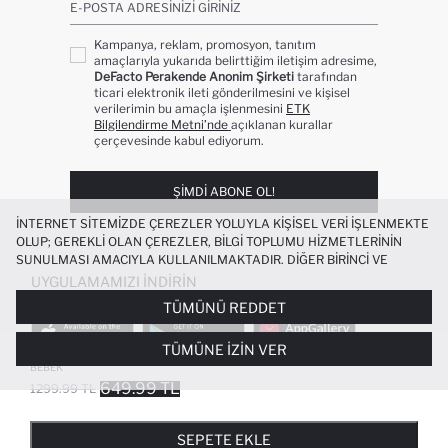
E-POSTA ADRESINIZI GIRINIZ
Kampanya, reklam, promosyon, tanıtım
amaçlarıyla yukarıda belirttiğim iletişim adresime,
DeFacto Perakende Anonim Şirketi
tarafından
ticari elektronik ileti gönderilmesini ve kişisel
verilerimin bu amaçla işlenmesini
ETK
Bilgilendirme Metni’nde
açıklanan kurallar
çerçevesinde kabul ediyorum.
ŞIMDI ABONE OL!
İNTERNET SITEMIZDE ÇEREZLER YOLUYLA KIŞISEL VERI IŞLENMEKTE
OLUP; GEREKLI OLAN ÇEREZLER, BILGI TOPLUMU HIZMETLERININ
SUNULMASI AMACIYLA KULLANILMAKTADIR. DIĞER BIRINCI VE
ÜÇÜNCÜ TARAF ÇEREZLER ISE SIZE DAHA IYI BIR ALIŞVERIŞ
UYGULAMAMIZI İNDIRIN
DENEYIMI SUNULABILMESI, SITEMIZIN DAHA IŞLEVSEL KILINMASI VE
TÜMÜNÜ REDDET
KIŞISELLEŞTIRMESI VE AÇIK RIZA VERMENIZ HALINDE, SIZLERE
YÖNELIK PAZARLAMA FAALIYETLERININ YAPILMASI AMAÇLARIYLA
TÜMÜNE İZIN VER
SINIRLI OLARAK KULLANILACAKTIR. ÇEREZLERE DAIR TERCIHLERINIZI
%100 PAMUK KISA KOLLU ELBISE KIZ
ÇEREZ TERCIHLERI
PANELI ARACILIĞIYLA HER ZAMAN YÖNETEBILIR,
BEBEK
ÇEREZLERLE ILGILI DAHA DETAYLI BILGIYE
ÇEREZ AYDINLATMA
649.99 TL
1299.99 TL
POPÜLER KATEGORILER
METNI
’NDEN ULAŞABILIRSINIZ.
FAVORILERE EKLENDI
GELINCE HABER VER
SEPETE EKLENIYOR
SEPETE EKLENDI
KADIN MAYO
KADIN BEYAZ TIŞÖRT
SEPETE EKLE