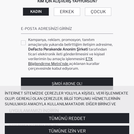
KIM IÇIN ALIŞVERIŞ YAPIYORSUN?
ERKEK
ÇOCUK
KADIN
E-POSTA ADRESINIZI GIRINIZ
Kampanya, reklam, promosyon, tanıtım
amaçlarıyla yukarıda belirttiğim iletişim adresime,
DeFacto Perakende Anonim Şirketi
tarafından
ticari elektronik ileti gönderilmesini ve kişisel
verilerimin bu amaçla işlenmesini
ETK
Bilgilendirme Metni’nde
açıklanan kurallar
çerçevesinde kabul ediyorum.
ŞIMDI ABONE OL!
İNTERNET SITEMIZDE ÇEREZLER YOLUYLA KIŞISEL VERI IŞLENMEKTE
OLUP; GEREKLI OLAN ÇEREZLER, BILGI TOPLUMU HIZMETLERININ
SUNULMASI AMACIYLA KULLANILMAKTADIR. DIĞER BIRINCI VE
ÜÇÜNCÜ TARAF ÇEREZLER ISE SIZE DAHA IYI BIR ALIŞVERIŞ
UYGULAMAMIZI İNDIRIN
DENEYIMI SUNULABILMESI, SITEMIZIN DAHA IŞLEVSEL KILINMASI VE
TÜMÜNÜ REDDET
KIŞISELLEŞTIRMESI VE AÇIK RIZA VERMENIZ HALINDE, SIZLERE
YÖNELIK PAZARLAMA FAALIYETLERININ YAPILMASI AMAÇLARIYLA
%100 PAMUK KIZ BEBEK POP ART
BASKILI MÜSLIN TULUM
TÜMÜNE İZIN VER
SINIRLI OLARAK KULLANILACAKTIR. ÇEREZLERE DAIR TERCIHLERINIZI