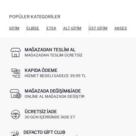
POPÜLER KATEGORILER
GIYIM
ELBISE
ETEK
ALT GIYIM
ÜST GIYIM
AKSESUAR
MAĞAZADAN TESLIM AL
MAĞAZADAN TESLIM ÜCRETSIZ
KAPIDA ÖDEME
HIZMET BEDELI SADECE 39,99 TL
MAĞAZADA DEĞIŞIM&İADE
ONLINE AL MAĞAZADA DEĞIŞTIR
ÜCRETSIZ IADE
30 GÜN IÇERISINDE IADE ET
DEFACTO GIFT CLUB