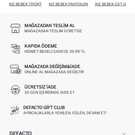
KIZ BEBEK TIŞÖRT
KIZ BEBEK PANTOLON
KIZ BEBEK ÜST GIYIM
MAĞAZADAN TESLIM AL
MAĞAZADAN TESLIM ÜCRETSIZ
KAPIDA ÖDEME
HIZMET BEDELI SADECE 39,99 TL
MAĞAZADA DEĞIŞIM&İADE
ONLINE AL MAĞAZADA DEĞIŞTIR
ÜCRETSIZ IADE
30 GÜN IÇERISINDE IADE ET
DEFACTO GIFT CLUB
AYRICALIKLARLA YENILEN, EĞLEN, DEVAM ET!
DEFACTO