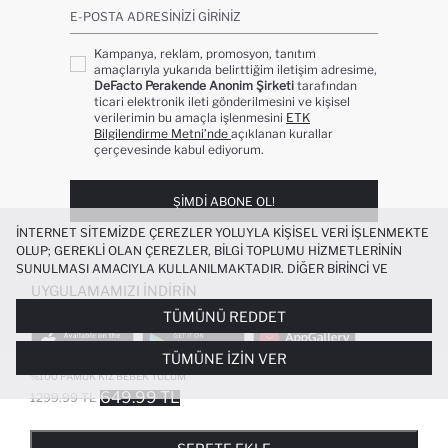
E-POSTA ADRESINIZI GIRINIZ
Kampanya, reklam, promosyon, tanıtım
amaçlarıyla yukarıda belirttiğim iletişim adresime,
DeFacto Perakende Anonim Şirketi
tarafından
ticari elektronik ileti gönderilmesini ve kişisel
verilerimin bu amaçla işlenmesini
ETK
Bilgilendirme Metni’nde
açıklanan kurallar
çerçevesinde kabul ediyorum.
ŞIMDI ABONE OL!
İNTERNET SITEMIZDE ÇEREZLER YOLUYLA KIŞISEL VERI IŞLENMEKTE
OLUP; GEREKLI OLAN ÇEREZLER, BILGI TOPLUMU HIZMETLERININ
SUNULMASI AMACIYLA KULLANILMAKTADIR. DIĞER BIRINCI VE
ÜÇÜNCÜ TARAF ÇEREZLER ISE SIZE DAHA IYI BIR ALIŞVERIŞ
UYGULAMAMIZI İNDIRIN
DENEYIMI SUNULABILMESI, SITEMIZIN DAHA IŞLEVSEL KILINMASI VE
TÜMÜNÜ REDDET
KIŞISELLEŞTIRMESI VE AÇIK RIZA VERMENIZ HALINDE, SIZLERE
YÖNELIK PAZARLAMA FAALIYETLERININ YAPILMASI AMAÇLARIYLA
TÜMÜNE İZIN VER
SINIRLI OLARAK KULLANILACAKTIR. ÇEREZLERE DAIR TERCIHLERINIZI
ÇEREZ TERCIHLERI
PANELI ARACILIĞIYLA HER ZAMAN YÖNETEBILIR,
%100 PAMUK KIZ BEBEK TULUM
ÇEREZLERLE ILGILI DAHA DETAYLI BILGIYE
ÇEREZ AYDINLATMA
649.99 TL
1299.99 TL
POPÜLER KATEGORILER
METNI
’NDEN ULAŞABILIRSINIZ.
FAVORILERE EKLENDI
GELINCE HABER VER
SEPETE EKLENIYOR
SEPETE EKLENDI
KADIN MAYO
KADIN BEYAZ TIŞÖRT