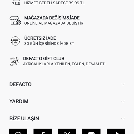
HIZMET BEDELI SADECE 39,99 TL
MAĞAZADA DEĞIŞIM&İADE
ONLINE AL MAĞAZADA DEĞIŞTIR
ÜCRETSIZ IADE
30 GÜN IÇERISINDE IADE ET
DEFACTO GIFT CLUB
AYRICALIKLARLA YENILEN, EĞLEN, DEVAM ET!
DEFACTO
KURUMSAL
YARDIM
HAKKIMIZDA
İNSAN KAYNAKLARI
SIKÇA SORULAN SORULAR
BIZE ULAŞIN
KURUMSAL SATIŞ
SIPARIŞIMI NASIL TAKIP EDERIM?
TOPTAN SATIŞ (WHOLESALE PARTNER)
NASIL İADE EDERIM?
MAĞAZALARIMIZ