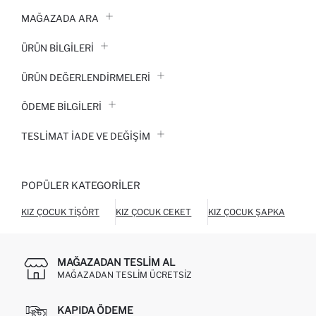
MAĞAZADA ARA
ÜRÜN BILGILERI
ÜRÜN DEĞERLENDİRMELERİ
ÖDEME BİLGİLERİ
TESLIMAT İADE VE DEĞIŞIM
POPÜLER KATEGORILER
KIZ ÇOCUK TIŞÖRT
KIZ ÇOCUK CEKET
KIZ ÇOCUK ŞAPKA
KI
MAĞAZADAN TESLIM AL
MAĞAZADAN TESLIM ÜCRETSIZ
KAPIDA ÖDEME