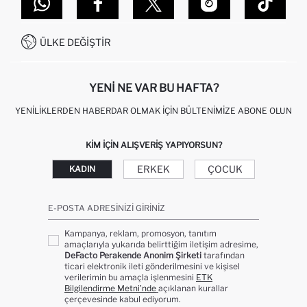
DEFACTO TEKNOLOJI
GIFT CLUB SIKÇA SORULAN SORULAR
İLETIŞIM FORMU
SITEMAP
İŞLEM REHBERI
MÜŞTERI HIZMETLERI
0850 333 22 86
KAMPANYALAR
ÜLKE DEĞIŞTIR
KIŞISEL VERILERIN KORUNMASI VE GIZLILIK
YENI NE VAR BU HAFTA?
YENILIKLERDEN HABERDAR OLMAK İÇIN BÜLTENIMIZE ABONE OLUN
KIM IÇIN ALIŞVERIŞ YAPIYORSUN?
ERKEK
ÇOCUK
KADIN
E-POSTA ADRESINIZI GIRINIZ
Kampanya, reklam, promosyon, tanıtım
amaçlarıyla yukarıda belirttiğim iletişim adresime,
DeFacto Perakende Anonim Şirketi
tarafından
ticari elektronik ileti gönderilmesini ve kişisel
verilerimin bu amaçla işlenmesini
ETK
Bilgilendirme Metni’nde
açıklanan kurallar
çerçevesinde kabul ediyorum.