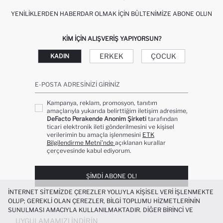
YENILIKLERDEN HABERDAR OLMAK İÇIN BÜLTENIMIZE ABONE OLUN
KIM IÇIN ALIŞVERIŞ YAPIYORSUN?
ERKEK
ÇOCUK
KADIN
E-POSTA ADRESINIZI GIRINIZ
Kampanya, reklam, promosyon, tanıtım
amaçlarıyla yukarıda belirttiğim iletişim adresime,
DeFacto Perakende Anonim Şirketi
tarafından
ticari elektronik ileti gönderilmesini ve kişisel
verilerimin bu amaçla işlenmesini
ETK
Bilgilendirme Metni’nde
açıklanan kurallar
çerçevesinde kabul ediyorum.
ŞIMDI ABONE OL!
İNTERNET SITEMIZDE ÇEREZLER YOLUYLA KIŞISEL VERI IŞLENMEKTE
OLUP; GEREKLI OLAN ÇEREZLER, BILGI TOPLUMU HIZMETLERININ
SUNULMASI AMACIYLA KULLANILMAKTADIR. DIĞER BIRINCI VE
ÜÇÜNCÜ TARAF ÇEREZLER ISE SIZE DAHA IYI BIR ALIŞVERIŞ
UYGULAMAMIZI İNDIRIN