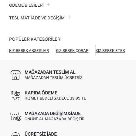
ÖDEME BİLGİLERİ
TESLIMAT İADE VE DEĞIŞIM
POPÜLER KATEGORILER
KIZ BEBEK AKSESUAR
KIZ BEBEK ÇORAP
KIZ BEBEK ETEK
K
MAĞAZADAN TESLIM AL
MAĞAZADAN TESLIM ÜCRETSIZ
KAPIDA ÖDEME
HIZMET BEDELI SADECE 39,99 TL
MAĞAZADA DEĞIŞIM&İADE
ONLINE AL MAĞAZADA DEĞIŞTIR
ÜCRETSIZ IADE