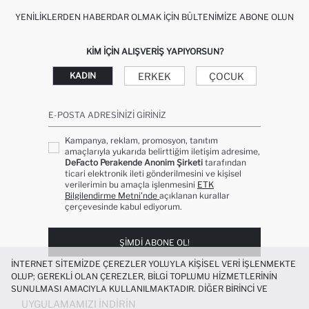
YENILIKLERDEN HABERDAR OLMAK İÇIN BÜLTENIMIZE ABONE OLUN
KIM IÇIN ALIŞVERIŞ YAPIYORSUN?
ERKEK
ÇOCUK
KADIN
E-POSTA ADRESINIZI GIRINIZ
Kampanya, reklam, promosyon, tanıtım
amaçlarıyla yukarıda belirttiğim iletişim adresime,
DeFacto Perakende Anonim Şirketi
tarafından
ticari elektronik ileti gönderilmesini ve kişisel
verilerimin bu amaçla işlenmesini
ETK
Bilgilendirme Metni’nde
açıklanan kurallar
çerçevesinde kabul ediyorum.
ŞIMDI ABONE OL!
İNTERNET SITEMIZDE ÇEREZLER YOLUYLA KIŞISEL VERI IŞLENMEKTE
OLUP; GEREKLI OLAN ÇEREZLER, BILGI TOPLUMU HIZMETLERININ
SUNULMASI AMACIYLA KULLANILMAKTADIR. DIĞER BIRINCI VE
ÜÇÜNCÜ TARAF ÇEREZLER ISE SIZE DAHA IYI BIR ALIŞVERIŞ
UYGULAMAMIZI İNDIRIN