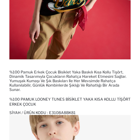
%100 Pamuk Erkek Çocuk Bisiklet Yaka Baskılı Kısa Kollu Tişört,
Dinamik Tasarımıyla Çocukların Rahatça Hareket Etmesini Sağlar.
Yumuşak Kumaşı Ve Şık Baskıları Ile Her Mevsimde Rahatça
Kullanılabilir, Günlük Kombinlerde Şıklığı Ve Rahatlığı Bir Arada
Sunar.
%100 PAMUK LOONEY TUNES BISIKLET YAKA KISA KOLLU TIŞÖRT
ERKEK ÇOCUK
SIYAH / ÜRÜN KODU :
E3108A8BK81