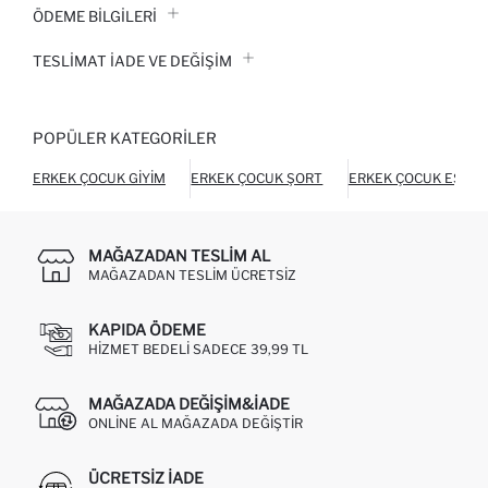
ÖDEME BİLGİLERİ
TESLIMAT İADE VE DEĞIŞIM
POPÜLER KATEGORILER
ERKEK ÇOCUK GIYIM
ERKEK ÇOCUK ŞORT
ERKEK ÇOCUK EŞOFM
MAĞAZADAN TESLIM AL
MAĞAZADAN TESLIM ÜCRETSIZ
KAPIDA ÖDEME
HIZMET BEDELI SADECE 39,99 TL
MAĞAZADA DEĞIŞIM&İADE
ONLINE AL MAĞAZADA DEĞIŞTIR
ÜCRETSIZ IADE