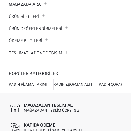
MAĞAZADA ARA
ÜRÜN BILGILERI
ÜRÜN DEĞERLENDİRMELERİ
ÖDEME BİLGİLERİ
TESLIMAT İADE VE DEĞIŞIM
POPÜLER KATEGORILER
KADIN PIJAMA TAKIMI
KADIN EŞOFMAN ALTI
KADIN ÇORAP
MAĞAZADAN TESLIM AL
MAĞAZADAN TESLIM ÜCRETSIZ
KAPIDA ÖDEME
HIZMET BEDELI SADECE 39,99 TL