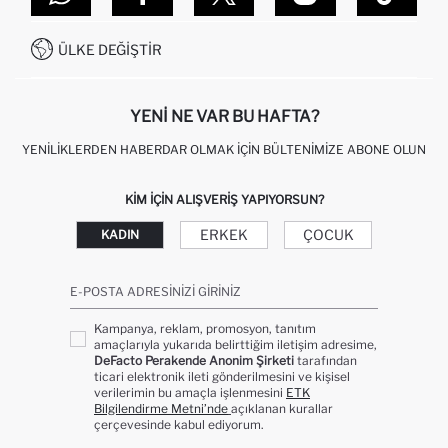
SITEMAP
İŞLEM REHBERI
MÜŞTERI HIZMETLERI
0850 333 22 86
KAMPANYALAR
ÜLKE DEĞIŞTIR
KIŞISEL VERILERIN KORUNMASI VE GIZLILIK
YENI NE VAR BU HAFTA?
YENILIKLERDEN HABERDAR OLMAK İÇIN BÜLTENIMIZE ABONE OLUN
KIM IÇIN ALIŞVERIŞ YAPIYORSUN?
ERKEK
ÇOCUK
KADIN
E-POSTA ADRESINIZI GIRINIZ
Kampanya, reklam, promosyon, tanıtım
amaçlarıyla yukarıda belirttiğim iletişim adresime,
DeFacto Perakende Anonim Şirketi
tarafından
ticari elektronik ileti gönderilmesini ve kişisel
verilerimin bu amaçla işlenmesini
ETK
Bilgilendirme Metni’nde
açıklanan kurallar
çerçevesinde kabul ediyorum.