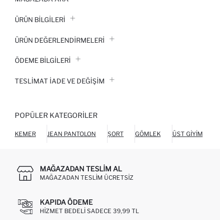
ÜRÜN BILGILERI
ÜRÜN DEĞERLENDİRMELERİ
ÖDEME BİLGİLERİ
TESLIMAT İADE VE DEĞIŞIM
POPÜLER KATEGORILER
KEMER
JEAN PANTOLON
ŞORT
GÖMLEK
ÜST GIYIM
C
MAĞAZADAN TESLIM AL
MAĞAZADAN TESLIM ÜCRETSIZ
KAPIDA ÖDEME
HIZMET BEDELI SADECE 39,99 TL