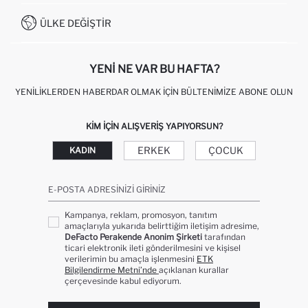
İŞLEM REHBERI
MÜŞTERI HIZMETLERI
0850 333 22 86
KAMPANYALAR
ÜLKE DEĞIŞTIR
KIŞISEL VERILERIN KORUNMASI VE GIZLILIK
YENI NE VAR BU HAFTA?
YENILIKLERDEN HABERDAR OLMAK İÇIN BÜLTENIMIZE ABONE OLUN
KIM IÇIN ALIŞVERIŞ YAPIYORSUN?
ERKEK
ÇOCUK
KADIN
E-POSTA ADRESINIZI GIRINIZ
Kampanya, reklam, promosyon, tanıtım
amaçlarıyla yukarıda belirttiğim iletişim adresime,
DeFacto Perakende Anonim Şirketi
tarafından
ticari elektronik ileti gönderilmesini ve kişisel
verilerimin bu amaçla işlenmesini
ETK
Bilgilendirme Metni’nde
açıklanan kurallar
çerçevesinde kabul ediyorum.