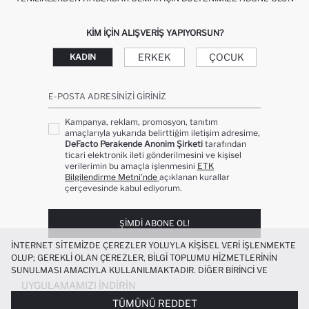
KIM IÇIN ALIŞVERIŞ YAPIYORSUN?
ERKEK
ÇOCUK
KADIN
E-POSTA ADRESINIZI GIRINIZ
Kampanya, reklam, promosyon, tanıtım
amaçlarıyla yukarıda belirttiğim iletişim adresime,
DeFacto Perakende Anonim Şirketi
tarafından
ticari elektronik ileti gönderilmesini ve kişisel
verilerimin bu amaçla işlenmesini
ETK
Bilgilendirme Metni’nde
açıklanan kurallar
çerçevesinde kabul ediyorum.
ŞIMDI ABONE OL!
İNTERNET SITEMIZDE ÇEREZLER YOLUYLA KIŞISEL VERI IŞLENMEKTE
OLUP; GEREKLI OLAN ÇEREZLER, BILGI TOPLUMU HIZMETLERININ
SUNULMASI AMACIYLA KULLANILMAKTADIR. DIĞER BIRINCI VE
ÜÇÜNCÜ TARAF ÇEREZLER ISE SIZE DAHA IYI BIR ALIŞVERIŞ
UYGULAMAMIZI İNDIRIN
DENEYIMI SUNULABILMESI, SITEMIZIN DAHA IŞLEVSEL KILINMASI VE
TÜMÜNÜ REDDET
KIŞISELLEŞTIRMESI VE AÇIK RIZA VERMENIZ HALINDE, SIZLERE