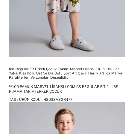
Ikili Regular Fit Erkek Çocuk Takım. Marvel Lisanslı Ürün. Bisiklet
Yaka, Kısa Kollu Üst Ve Diz Üstü Şort Alt Içerir. Her Iki Parça Marvel
Karakterleri Ve Logoları Desenlidir.
%100 PAMUK MARVEL LISANSLI COMICS REGULAR FIT 2'LI BEJ
PIJAMA TAKIMI ERKEK ÇOCUK
TAŞ / ÜRÜN KODU :
H8033A8GR477