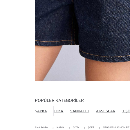
POPÜLER KATEGORILER
ŞAPKA
TOKA
SANDALET
AKSESUAR
TIŞ
ANA SAYFA
KADIN
GIYIM
ŞORT
%100 PAMUK MOM FIT 