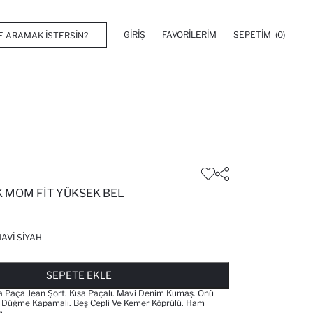
GIRIŞ
FAVORILERIM
SEPETIM
(0)
 MOM FIT YÜKSEK BEL
AVI SIYAH
FAVORILERE EKLENDI
GELINCE HABER VER
SEPETE EKLENIYOR
SEPETE EKLENDI
SEPETE EKLE
a Paça Jean Şort. Kısa Paçalı. Mavi Denim Kumaş. Önü
 Düğme Kapamalı. Beş Cepli Ve Kemer Köprülü. Ham
ı.