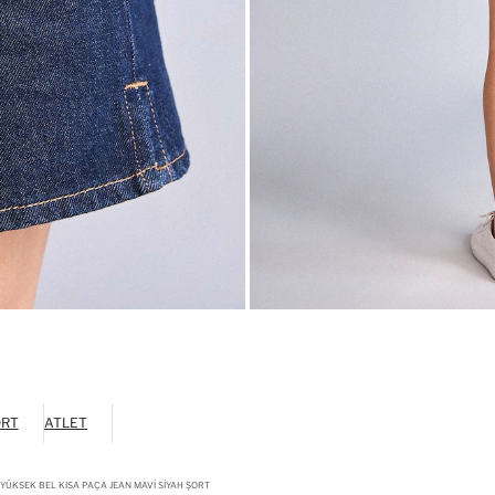
ÖRT
ATLET
YÜKSEK BEL KISA PAÇA JEAN MAVI SIYAH ŞORT