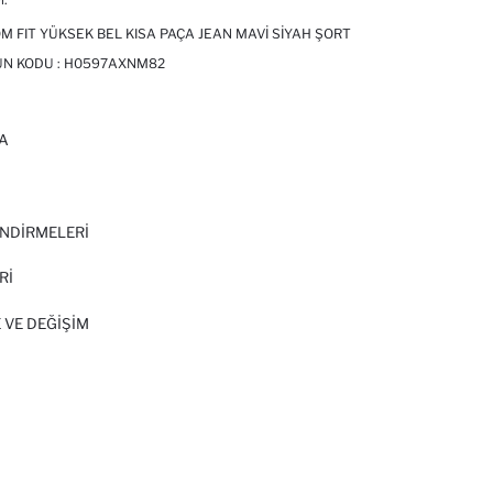
 FIT YÜKSEK BEL KISA PAÇA JEAN MAVI SIYAH ŞORT
ÜN KODU :
H0597AXNM82
A
I
NDİRMELERİ
Rİ
 VE DEĞIŞIM