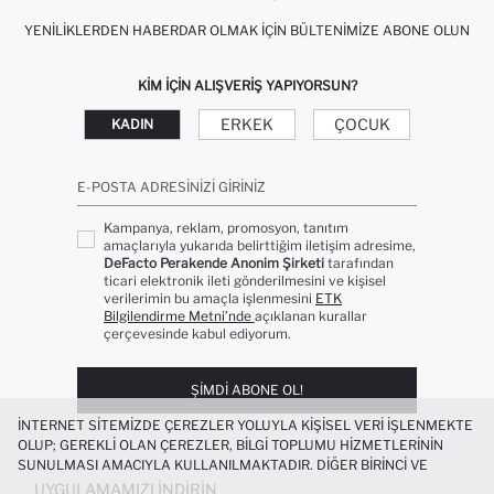
YENILIKLERDEN HABERDAR OLMAK İÇIN BÜLTENIMIZE ABONE OLUN
KIM IÇIN ALIŞVERIŞ YAPIYORSUN?
ERKEK
ÇOCUK
KADIN
E-POSTA ADRESINIZI GIRINIZ
Kampanya, reklam, promosyon, tanıtım
amaçlarıyla yukarıda belirttiğim iletişim adresime,
DeFacto Perakende Anonim Şirketi
tarafından
ticari elektronik ileti gönderilmesini ve kişisel
verilerimin bu amaçla işlenmesini
ETK
Bilgilendirme Metni’nde
açıklanan kurallar
çerçevesinde kabul ediyorum.
ŞIMDI ABONE OL!
İNTERNET SITEMIZDE ÇEREZLER YOLUYLA KIŞISEL VERI IŞLENMEKTE
OLUP; GEREKLI OLAN ÇEREZLER, BILGI TOPLUMU HIZMETLERININ
SUNULMASI AMACIYLA KULLANILMAKTADIR. DIĞER BIRINCI VE
ÜÇÜNCÜ TARAF ÇEREZLER ISE SIZE DAHA IYI BIR ALIŞVERIŞ
UYGULAMAMIZI İNDIRIN