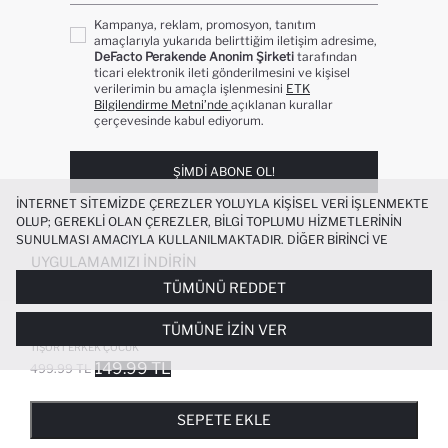
Kampanya, reklam, promosyon, tanıtım
amaçlarıyla yukarıda belirttiğim iletişim adresime,
DeFacto Perakende Anonim Şirketi
tarafından
ticari elektronik ileti gönderilmesini ve kişisel
verilerimin bu amaçla işlenmesini
ETK
Bilgilendirme Metni’nde
açıklanan kurallar
çerçevesinde kabul ediyorum.
ŞIMDI ABONE OL!
İNTERNET SITEMIZDE ÇEREZLER YOLUYLA KIŞISEL VERI IŞLENMEKTE
OLUP; GEREKLI OLAN ÇEREZLER, BILGI TOPLUMU HIZMETLERININ
SUNULMASI AMACIYLA KULLANILMAKTADIR. DIĞER BIRINCI VE
ÜÇÜNCÜ TARAF ÇEREZLER ISE SIZE DAHA IYI BIR ALIŞVERIŞ
UYGULAMAMIZI İNDIRIN
DENEYIMI SUNULABILMESI, SITEMIZIN DAHA IŞLEVSEL KILINMASI VE
TÜMÜNÜ REDDET
KIŞISELLEŞTIRMESI VE AÇIK RIZA VERMENIZ HALINDE, SIZLERE
YÖNELIK PAZARLAMA FAALIYETLERININ YAPILMASI AMAÇLARIYLA
%100 PAMUK NBA BROOKLYN NETS
TÜMÜNE İZIN VER
SINIRLI OLARAK KULLANILACAKTIR. ÇEREZLERE DAIR TERCIHLERINIZI
BISIKLET YAKA SIRT BASKILI KISA KOLLU
ÇEREZ TERCIHLERI
PANELI ARACILIĞIYLA HER ZAMAN YÖNETEBILIR,
TIŞÖRT ERKEK ÇOCUK
ÇEREZLERLE ILGILI DAHA DETAYLI BILGIYE
ÇEREZ AYDINLATMA
149.99 TL
499.99 TL
POPÜLER KATEGORILER
METNI
’NDEN ULAŞABILIRSINIZ.
FAVORILERE EKLENDI
GELINCE HABER VER
SEPETE EKLENIYOR
SEPETE EKLENDI
KADIN MAYO
KADIN BEYAZ TIŞÖRT
SEPETE EKLE
BIKINI
ERKEK BEYAZ TIŞÖRT