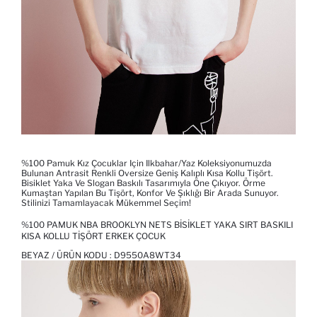
%100 Pamuk Kız Çocuklar Için Ilkbahar/yaz Koleksiyonumuzda
Bulunan Antrasit Renkli Oversize Geniş Kalıplı Kısa Kollu Tişört.
Bisiklet Yaka Ve Slogan Baskılı Tasarımıyla Öne Çıkıyor. Örme
Kumaştan Yapılan Bu Tişört, Konfor Ve Şıklığı Bir Arada Sunuyor.
Stilinizi Tamamlayacak Mükemmel Seçim!
%100 PAMUK NBA BROOKLYN NETS BISIKLET YAKA SIRT BASKILI
KISA KOLLU TIŞÖRT ERKEK ÇOCUK
BEYAZ / ÜRÜN KODU :
D9550A8WT34