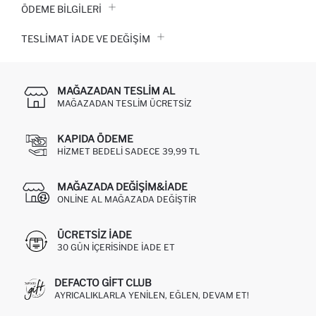
ÖDEME BİLGİLERİ
TESLIMAT İADE VE DEĞIŞIM
MAĞAZADAN TESLIM AL
MAĞAZADAN TESLIM ÜCRETSIZ
KAPIDA ÖDEME
HIZMET BEDELI SADECE 39,99 TL
MAĞAZADA DEĞIŞIM&İADE
ONLINE AL MAĞAZADA DEĞIŞTIR
ÜCRETSIZ IADE
30 GÜN IÇERISINDE IADE ET
DEFACTO GIFT CLUB
AYRICALIKLARLA YENILEN, EĞLEN, DEVAM ET!