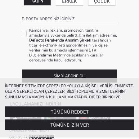
ERKEK
ÇOCUK
KADIN
E-POSTA ADRESINIZI GIRINIZ
Kampanya, reklam, promosyon, tanıtım
amaçlarıyla yukarıda belirttiğim iletişim adresime,
DeFacto Perakende Anonim Şirketi
tarafından
ticari elektronik ileti gönderilmesini ve kişisel
verilerimin bu amaçla işlenmesini
ETK
Bilgilendirme Metni’nde
açıklanan kurallar
çerçevesinde kabul ediyorum.
ŞIMDI ABONE OL!
İNTERNET SITEMIZDE ÇEREZLER YOLUYLA KIŞISEL VERI IŞLENMEKTE
OLUP; GEREKLI OLAN ÇEREZLER, BILGI TOPLUMU HIZMETLERININ
SUNULMASI AMACIYLA KULLANILMAKTADIR. DIĞER BIRINCI VE
ÜÇÜNCÜ TARAF ÇEREZLER ISE SIZE DAHA IYI BIR ALIŞVERIŞ
UYGULAMAMIZI İNDIRIN
DENEYIMI SUNULABILMESI, SITEMIZIN DAHA IŞLEVSEL KILINMASI VE
TÜMÜNÜ REDDET
KIŞISELLEŞTIRMESI VE AÇIK RIZA VERMENIZ HALINDE, SIZLERE
YÖNELIK PAZARLAMA FAALIYETLERININ YAPILMASI AMAÇLARIYLA
TÜMÜNE İZIN VER
SINIRLI OLARAK KULLANILACAKTIR. ÇEREZLERE DAIR TERCIHLERINIZI
%100 PAMUK NBA CHICAGO BULLS
ÇEREZ TERCIHLERI
PANELI ARACILIĞIYLA HER ZAMAN YÖNETEBILIR,
OVERSIZE NAKIŞLI TIŞÖRT
ÇEREZLERLE ILGILI DAHA DETAYLI BILGIYE
ÇEREZ AYDINLATMA
209.99 TL
699.99 TL