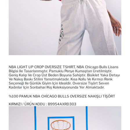
NBA LIGHT UP CROP OVERSIZE TSHIRT, NBA Chicago Bulls Lisans
Bilgisi Ile Tasarlanmıştır. Pamuklu Penye Kumaştan Üretilmiştir.
Geniş Kalıp Ve Crop Üst Beden Boyuna Sahiptir. Bisiklet Yaka Detayı
Ve Nakış Baskı Stilini Yansıtmaktadır. Kısa Kollu Ve Kırmızı Renk
Seçeneği Ile Günlük Giyim Için Idealdir. Oversize Tişört Seven
Kadınlar Için Sonbahar/kış Koleksiyonunda Yer Almaktadır.
%100 PAMUK NBA CHICAGO BULLS OVERSIZE NAKIŞLI TIŞÖRT
KIRMIZI / ÜRÜN KODU :
B9954AXRD303