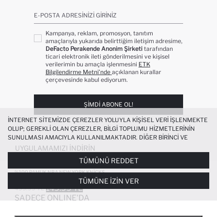
E-POSTA ADRESINIZI GIRINIZ
Kampanya, reklam, promosyon, tanıtım
amaçlarıyla yukarıda belirttiğim iletişim adresime,
DeFacto Perakende Anonim Şirketi
tarafından
ticari elektronik ileti gönderilmesini ve kişisel
verilerimin bu amaçla işlenmesini
ETK
Bilgilendirme Metni’nde
açıklanan kurallar
çerçevesinde kabul ediyorum.
ŞIMDI ABONE OL!
İNTERNET SITEMIZDE ÇEREZLER YOLUYLA KIŞISEL VERI IŞLENMEKTE
OLUP; GEREKLI OLAN ÇEREZLER, BILGI TOPLUMU HIZMETLERININ
SUNULMASI AMACIYLA KULLANILMAKTADIR. DIĞER BIRINCI VE
ÜÇÜNCÜ TARAF ÇEREZLER ISE SIZE DAHA IYI BIR ALIŞVERIŞ
UYGULAMAMIZI İNDIRIN
DENEYIMI SUNULABILMESI, SITEMIZIN DAHA IŞLEVSEL KILINMASI VE
TÜMÜNÜ REDDET
KIŞISELLEŞTIRMESI VE AÇIK RIZA VERMENIZ HALINDE, SIZLERE
YÖNELIK PAZARLAMA FAALIYETLERININ YAPILMASI AMAÇLARIYLA
%100 PAMUK NBA NEW YORK KNICKS
OVERSIZE TIŞÖRT
TÜMÜNE İZIN VER
SINIRLI OLARAK KULLANILACAKTIR. ÇEREZLERE DAIR TERCIHLERINIZI
149.99 TL
499.99 TL
ÇEREZ TERCIHLERI
PANELI ARACILIĞIYLA HER ZAMAN YÖNETEBILIR,
SADECE ONLINE'DA
ÇEREZLERLE ILGILI DAHA DETAYLI BILGIYE
ÇEREZ AYDINLATMA
POPÜLER KATEGORILER
METNI
’NDEN ULAŞABILIRSINIZ.
FAVORILERE EKLENDI
GELINCE HABER VER
SEPETE EKLENIYOR
SEPETE EKLENDI