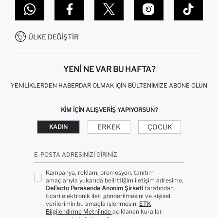
DEFACTO TEKNOLOJI
GIFT CLUB SIKÇA SORULAN SORULAR
İLETIŞIM FORMU
SITEMAP
İŞLEM REHBERI
MÜŞTERI HIZMETLERI
0850 333 22 86
KAMPANYALAR
ÜLKE DEĞIŞTIR
KIŞISEL VERILERIN KORUNMASI VE GIZLILIK
YENI NE VAR BU HAFTA?
YENILIKLERDEN HABERDAR OLMAK İÇIN BÜLTENIMIZE ABONE OLUN
KIM IÇIN ALIŞVERIŞ YAPIYORSUN?
ERKEK
ÇOCUK
KADIN
E-POSTA ADRESINIZI GIRINIZ
Kampanya, reklam, promosyon, tanıtım
amaçlarıyla yukarıda belirttiğim iletişim adresime,
DeFacto Perakende Anonim Şirketi
tarafından
ticari elektronik ileti gönderilmesini ve kişisel
verilerimin bu amaçla işlenmesini
ETK
Bilgilendirme Metni’nde
açıklanan kurallar