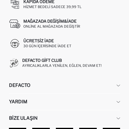
KAPIDA ÖDEME
HIZMET BEDELI SADECE 39,99 TL
MAĞAZADA DEĞIŞIM&İADE
ONLINE AL MAĞAZADA DEĞIŞTIR
ÜCRETSIZ IADE
30 GÜN IÇERISINDE IADE ET
DEFACTO GIFT CLUB
AYRICALIKLARLA YENILEN, EĞLEN, DEVAM ET!
DEFACTO
KURUMSAL
YARDIM
HAKKIMIZDA
İNSAN KAYNAKLARI
SIKÇA SORULAN SORULAR
BIZE ULAŞIN
KURUMSAL SATIŞ
SIPARIŞIMI NASIL TAKIP EDERIM?
TOPTAN SATIŞ (WHOLESALE PARTNER)
NASIL İADE EDERIM?
MAĞAZALARIMIZ