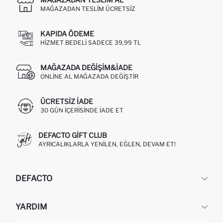
MAĞAZADAN TESLIM ÜCRETSIZ
KAPIDA ÖDEME
HIZMET BEDELI SADECE 39,99 TL
MAĞAZADA DEĞIŞIM&İADE
ONLINE AL MAĞAZADA DEĞIŞTIR
ÜCRETSIZ IADE
30 GÜN IÇERISINDE IADE ET
DEFACTO GIFT CLUB
AYRICALIKLARLA YENILEN, EĞLEN, DEVAM ET!
DEFACTO
KURUMSAL
YARDIM
HAKKIMIZDA
İNSAN KAYNAKLARI