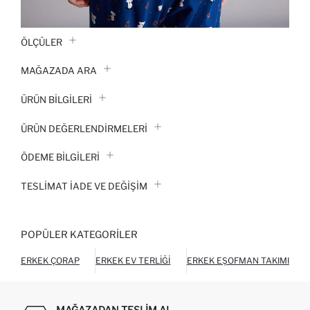
ÖLÇÜLER
MAĞAZADA ARA
ÜRÜN BILGILERI
ÜRÜN DEĞERLENDİRMELERİ
ÖDEME BİLGİLERİ
TESLIMAT İADE VE DEĞIŞIM
POPÜLER KATEGORILER
ERKEK ÇORAP
ERKEK EV TERLIĞI
ERKEK EŞOFMAN TAKIMI
MAĞAZADAN TESLIM AL