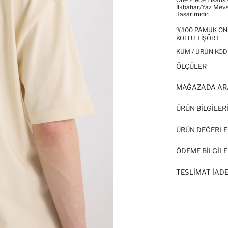
İlkbahar/Yaz Mevs
Tasarımıdır.
%100 PAMUK ONE 
KOLLU TIŞÖRT
KUM / ÜRÜN KOD
ÖLÇÜLER
MAĞAZADA AR
ÜRÜN BILGILER
ÜRÜN DEĞERLE
ÖDEME BİLGİLE
TESLIMAT İADE