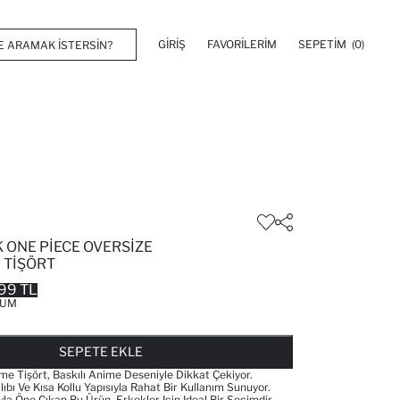
GIRIŞ
FAVORILERIM
SEPETIM
(0)
 ONE PIECE OVERSIZE
I TIŞÖRT
99 TL
KUM
FAVORILERE EKLENDI
GELINCE HABER VER
SEPETE EKLENIYOR
SEPETE EKLENDI
SEPETE EKLE
rme Tişört, Baskılı Anime Deseniyle Dikkat Çekiyor.
ıbı Ve Kısa Kollu Yapısıyla Rahat Bir Kullanım Sunuyor.
la Öne Çıkan Bu Ürün, Erkekler Için Ideal Bir Seçimdir.