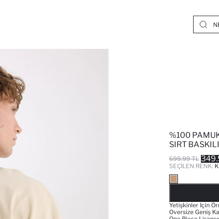
%100 PAMUK
SIRT BASKIL
349.
699.99 TL
SEÇILEN RENK:
Yetişkinler Için Ö
Oversize Geniş Kal
One Piece Lisansıy