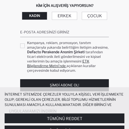
KIM IÇIN ALIŞVERIŞ YAPIYORSUN?
ERKEK
ÇOCUK
KADIN
E-POSTA ADRESINIZI GIRINIZ
Kampanya, reklam, promosyon, tanıtım
amaçlarıyla yukarıda belirttiğim iletişim adresime,
DeFacto Perakende Anonim Şirketi
tarafından
ticari elektronik ileti gönderilmesini ve kişisel
verilerimin bu amaçla işlenmesini
ETK
Bilgilendirme Metni’nde
açıklanan kurallar
çerçevesinde kabul ediyorum.
ŞIMDI ABONE OL!
İNTERNET SITEMIZDE ÇEREZLER YOLUYLA KIŞISEL VERI IŞLENMEKTE
OLUP; GEREKLI OLAN ÇEREZLER, BILGI TOPLUMU HIZMETLERININ
SUNULMASI AMACIYLA KULLANILMAKTADIR. DIĞER BIRINCI VE
ÜÇÜNCÜ TARAF ÇEREZLER ISE SIZE DAHA IYI BIR ALIŞVERIŞ
UYGULAMAMIZI İNDIRIN
DENEYIMI SUNULABILMESI, SITEMIZIN DAHA IŞLEVSEL KILINMASI VE
TÜMÜNÜ REDDET
KIŞISELLEŞTIRMESI VE AÇIK RIZA VERMENIZ HALINDE, SIZLERE
YÖNELIK PAZARLAMA FAALIYETLERININ YAPILMASI AMAÇLARIYLA
%100 PAMUK OVERSHIRT FIT BISIKLET