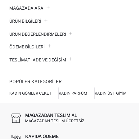
MAĞAZADA ARA
ÜRÜN BILGILERI
ÜRÜN DEĞERLENDİRMELERİ
ÖDEME BİLGİLERİ
TESLIMAT İADE VE DEĞIŞIM
POPÜLER KATEGORILER
KADIN GÖMLEK CEKET
KADIN PARFÜM
KADIN ÜST GIYIM
KA
MAĞAZADAN TESLIM AL
MAĞAZADAN TESLIM ÜCRETSIZ
KAPIDA ÖDEME