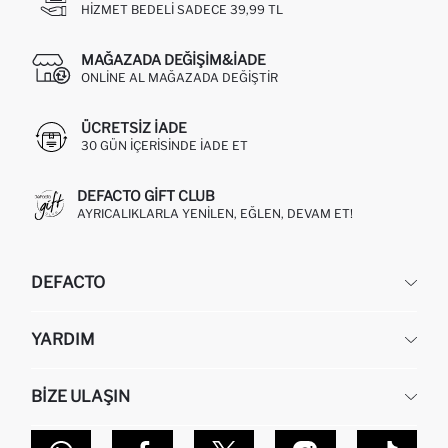
HIZMET BEDELI SADECE 39,99 TL
MAĞAZADA DEĞIŞIM&İADE
ONLINE AL MAĞAZADA DEĞIŞTIR
ÜCRETSIZ IADE
30 GÜN IÇERISINDE IADE ET
DEFACTO GIFT CLUB
AYRICALIKLARLA YENILEN, EĞLEN, DEVAM ET!
DEFACTO
KURUMSAL
YARDIM
HAKKIMIZDA
İNSAN KAYNAKLARI
SIKÇA SORULAN SORULAR
BIZE ULAŞIN
KURUMSAL SATIŞ
SIPARIŞIMI NASIL TAKIP EDERIM?
TOPTAN SATIŞ (WHOLESALE PARTNER)
NASIL İADE EDERIM?
MAĞAZALARIMIZ