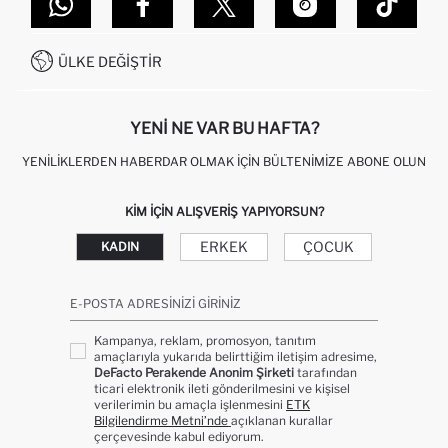
DEFACTO TEKNOLOJI
GIFT CLUB SIKÇA SORULAN SORULAR
İLETIŞIM FORMU
SITEMAP
İŞLEM REHBERI
MÜŞTERI HIZMETLERI
0850 333 22 86
KAMPANYALAR
ÜLKE DEĞIŞTIR
KIŞISEL VERILERIN KORUNMASI VE GIZLILIK
YENI NE VAR BU HAFTA?
YENILIKLERDEN HABERDAR OLMAK İÇIN BÜLTENIMIZE ABONE OLUN
KIM IÇIN ALIŞVERIŞ YAPIYORSUN?
ERKEK
ÇOCUK
KADIN
E-POSTA ADRESINIZI GIRINIZ
Kampanya, reklam, promosyon, tanıtım
amaçlarıyla yukarıda belirttiğim iletişim adresime,
DeFacto Perakende Anonim Şirketi
tarafından
ticari elektronik ileti gönderilmesini ve kişisel
verilerimin bu amaçla işlenmesini
ETK
Bilgilendirme Metni’nde
açıklanan kurallar
çerçevesinde kabul ediyorum.