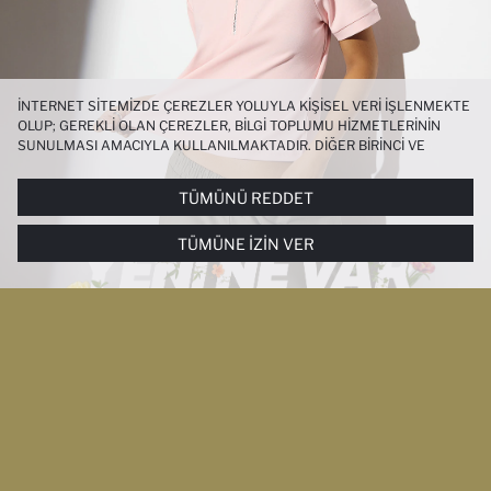
İNTERNET SITEMIZDE ÇEREZLER YOLUYLA KIŞISEL VERI IŞLENMEKTE
OLUP; GEREKLI OLAN ÇEREZLER, BILGI TOPLUMU HIZMETLERININ
SUNULMASI AMACIYLA KULLANILMAKTADIR. DIĞER BIRINCI VE
ÜÇÜNCÜ TARAF ÇEREZLER ISE SIZE DAHA IYI BIR ALIŞVERIŞ
DENEYIMI SUNULABILMESI, SITEMIZIN DAHA IŞLEVSEL KILINMASI VE
TÜMÜNÜ REDDET
KIŞISELLEŞTIRMESI VE AÇIK RIZA VERMENIZ HALINDE, SIZLERE
YÖNELIK PAZARLAMA FAALIYETLERININ YAPILMASI AMAÇLARIYLA
TÜMÜNE İZIN VER
SINIRLI OLARAK KULLANILACAKTIR. ÇEREZLERE DAIR TERCIHLERINIZI
ÇEREZ TERCIHLERI
PANELI ARACILIĞIYLA HER ZAMAN YÖNETEBILIR,
ÇEREZLERLE ILGILI DAHA DETAYLI BILGIYE
ÇEREZ AYDINLATMA
METNI
’NDEN ULAŞABILIRSINIZ.