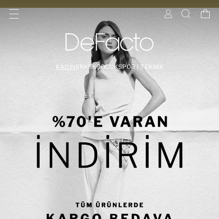
KADIN
ERKEK
ÇOCUK
SPOR | TEKNİK