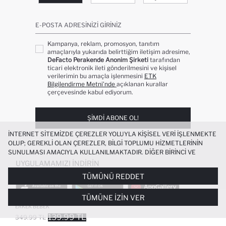
E-POSTA ADRESINIZI GIRINIZ
Kampanya, reklam, promosyon, tanıtım
amaçlarıyla yukarıda belirttiğim iletişim adresime,
DeFacto Perakende Anonim Şirketi
tarafından
ticari elektronik ileti gönderilmesini ve kişisel
verilerimin bu amaçla işlenmesini
ETK
Bilgilendirme Metni’nde
açıklanan kurallar
çerçevesinde kabul ediyorum.
ŞIMDI ABONE OL!
İNTERNET SITEMIZDE ÇEREZLER YOLUYLA KIŞISEL VERI IŞLENMEKTE
OLUP; GEREKLI OLAN ÇEREZLER, BILGI TOPLUMU HIZMETLERININ
SUNULMASI AMACIYLA KULLANILMAKTADIR. DIĞER BIRINCI VE
ÜÇÜNCÜ TARAF ÇEREZLER ISE SIZE DAHA IYI BIR ALIŞVERIŞ
UYGULAMAMIZI İNDIRIN
DENEYIMI SUNULABILMESI, SITEMIZIN DAHA IŞLEVSEL KILINMASI VE
TÜMÜNÜ REDDET
KIŞISELLEŞTIRMESI VE AÇIK RIZA VERMENIZ HALINDE, SIZLERE
YÖNELIK PAZARLAMA FAALIYETLERININ YAPILMASI AMAÇLARIYLA
TÜMÜNE İZIN VER
SINIRLI OLARAK KULLANILACAKTIR. ÇEREZLERE DAIR TERCIHLERINIZI
%100 PAMUK OVERSIZE BASKILI TIŞÖRT
ÇEREZ TERCIHLERI
PANELI ARACILIĞIYLA HER ZAMAN YÖNETEBILIR,
ERKEK BEBEK
ÇEREZLERLE ILGILI DAHA DETAYLI BILGIYE
ÇEREZ AYDINLATMA
139.99 TL
349.99 TL
POPÜLER KATEGORILER
METNI
’NDEN ULAŞABILIRSINIZ.
FAVORILERE EKLENDI
GELINCE HABER VER
SEPETE EKLENIYOR
SEPETE EKLENDI