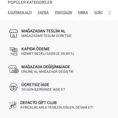
POPÜLER KATEGORILER
EŞOFMAN ALTI
ŞAPKA
PANTOLON
HIRKA
ŞORT
TUL
MAĞAZADAN TESLIM AL
MAĞAZADAN TESLIM ÜCRETSIZ
KAPIDA ÖDEME
HIZMET BEDELI SADECE 39,99 TL
MAĞAZADA DEĞIŞIM&İADE
ONLINE AL MAĞAZADA DEĞIŞTIR
ÜCRETSIZ IADE
30 GÜN IÇERISINDE IADE ET
DEFACTO GIFT CLUB
AYRICALIKLARLA YENILEN, EĞLEN, DEVAM ET!