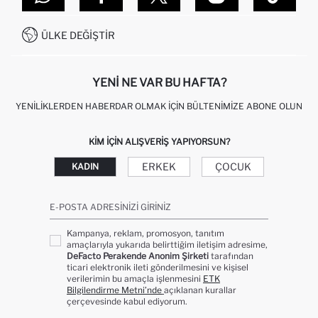
SITEMAP
İŞLEM REHBERI
MÜŞTERI HIZMETLERI
0850 333 22 86
KAMPANYALAR
ÜLKE DEĞIŞTIR
KIŞISEL VERILERIN KORUNMASI VE GIZLILIK
YENI NE VAR BU HAFTA?
YENILIKLERDEN HABERDAR OLMAK İÇIN BÜLTENIMIZE ABONE OLUN
KIM IÇIN ALIŞVERIŞ YAPIYORSUN?
ERKEK
ÇOCUK
KADIN
E-POSTA ADRESINIZI GIRINIZ
Kampanya, reklam, promosyon, tanıtım
amaçlarıyla yukarıda belirttiğim iletişim adresime,
DeFacto Perakende Anonim Şirketi
tarafından
ticari elektronik ileti gönderilmesini ve kişisel
verilerimin bu amaçla işlenmesini
ETK
Bilgilendirme Metni’nde
açıklanan kurallar
çerçevesinde kabul ediyorum.