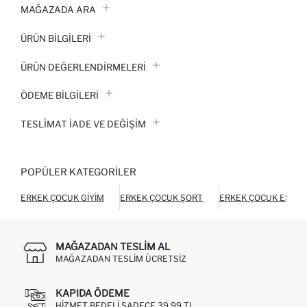
MAĞAZADA ARA
ÜRÜN BILGILERI
ÜRÜN DEĞERLENDİRMELERİ
ÖDEME BİLGİLERİ
TESLIMAT İADE VE DEĞIŞIM
POPÜLER KATEGORILER
ERKEK ÇOCUK GIYIM
ERKEK ÇOCUK ŞORT
ERKEK ÇOCUK EŞOFM
MAĞAZADAN TESLIM AL
MAĞAZADAN TESLIM ÜCRETSIZ
KAPIDA ÖDEME
HIZMET BEDELI SADECE 39,99 TL