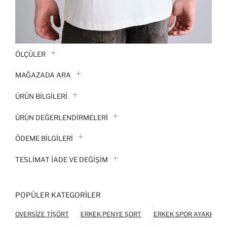
ÖLÇÜLER
MAĞAZADA ARA
ÜRÜN BILGILERI
ÜRÜN DEĞERLENDİRMELERİ
ÖDEME BİLGİLERİ
TESLIMAT İADE VE DEĞIŞIM
POPÜLER KATEGORILER
OVERSIZE TIŞÖRT
ERKEK PENYE ŞORT
ERKEK SPOR AYAKKABI