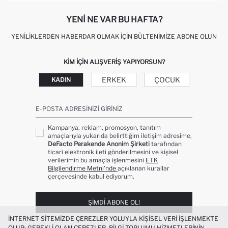
YENI NE VAR BU HAFTA?
YENILIKLERDEN HABERDAR OLMAK İÇIN BÜLTENIMIZE ABONE OLUN
KIM IÇIN ALIŞVERIŞ YAPIYORSUN?
ERKEK
ÇOCUK
KADIN
E-POSTA ADRESINIZI GIRINIZ
Kampanya, reklam, promosyon, tanıtım
amaçlarıyla yukarıda belirttiğim iletişim adresime,
DeFacto Perakende Anonim Şirketi
tarafından
ticari elektronik ileti gönderilmesini ve kişisel
verilerimin bu amaçla işlenmesini
ETK
Bilgilendirme Metni’nde
açıklanan kurallar
çerçevesinde kabul ediyorum.
ŞIMDI ABONE OL!
İNTERNET SITEMIZDE ÇEREZLER YOLUYLA KIŞISEL VERI IŞLENMEKTE
OLUP; GEREKLI OLAN ÇEREZLER, BILGI TOPLUMU HIZMETLERININ