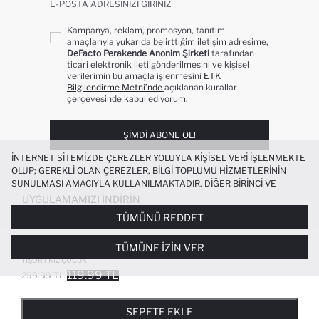
E-POSTA ADRESINIZI GIRINIZ
Kampanya, reklam, promosyon, tanıtım
amaçlarıyla yukarıda belirttiğim iletişim adresime,
DeFacto Perakende Anonim Şirketi
tarafından
ticari elektronik ileti gönderilmesini ve kişisel
verilerimin bu amaçla işlenmesini
ETK
Bilgilendirme Metni’nde
açıklanan kurallar
çerçevesinde kabul ediyorum.
ŞIMDI ABONE OL!
İNTERNET SITEMIZDE ÇEREZLER YOLUYLA KIŞISEL VERI IŞLENMEKTE
OLUP; GEREKLI OLAN ÇEREZLER, BILGI TOPLUMU HIZMETLERININ
SUNULMASI AMACIYLA KULLANILMAKTADIR. DIĞER BIRINCI VE
ÜÇÜNCÜ TARAF ÇEREZLER ISE SIZE DAHA IYI BIR ALIŞVERIŞ
UYGULAMAMIZI İNDIRIN
DENEYIMI SUNULABILMESI, SITEMIZIN DAHA IŞLEVSEL KILINMASI VE
TÜMÜNÜ REDDET
KIŞISELLEŞTIRMESI VE AÇIK RIZA VERMENIZ HALINDE, SIZLERE
YÖNELIK PAZARLAMA FAALIYETLERININ YAPILMASI AMAÇLARIYLA
%100 PAMUK OVERSIZE GENIŞ KALIP
+3
TÜMÜNE İZIN VER
SINIRLI OLARAK KULLANILACAKTIR. ÇEREZLERE DAIR TERCIHLERINIZI
BISIKLET YAKA BASKILI KISA KOLLU
ÇEREZ TERCIHLERI
PANELI ARACILIĞIYLA HER ZAMAN YÖNETEBILIR,
TIŞÖRT KIZ ÇOCUK
ÇEREZLERLE ILGILI DAHA DETAYLI BILGIYE
ÇEREZ AYDINLATMA
119.99 TL
299.99 TL
POPÜLER KATEGORILER
METNI
’NDEN ULAŞABILIRSINIZ.
FAVORILERE EKLENDI
GELINCE HABER VER
SEPETE EKLENIYOR
SEPETE EKLENDI
KADIN MAYO
KADIN BEYAZ TIŞÖRT
SEPETE EKLE