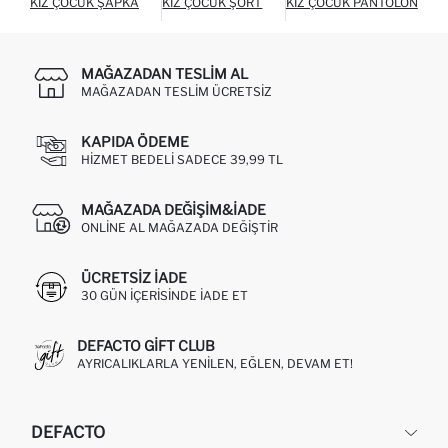
KIZ ÇOCUK ŞAPKA
KIZ ÇOCUK ŞORT
KIZ ÇOCUK PANTOLON
MAĞAZADAN TESLIM AL
MAĞAZADAN TESLIM ÜCRETSIZ
KAPIDA ÖDEME
HIZMET BEDELI SADECE 39,99 TL
MAĞAZADA DEĞIŞIM&İADE
ONLINE AL MAĞAZADA DEĞIŞTIR
ÜCRETSIZ IADE
30 GÜN IÇERISINDE IADE ET
DEFACTO GIFT CLUB
AYRICALIKLARLA YENILEN, EĞLEN, DEVAM ET!
DEFACTO