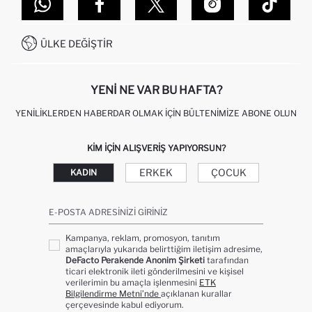
DEFACTO TEKNOLOJI
GIFT CLUB SIKÇA SORULAN SORULAR
İLETIŞIM FORMU
SITEMAP
İŞLEM REHBERI
MÜŞTERI HIZMETLERI
0850 333 22 86
KAMPANYALAR
ÜLKE DEĞIŞTIR
KIŞISEL VERILERIN KORUNMASI VE GIZLILIK
YENI NE VAR BU HAFTA?
YENILIKLERDEN HABERDAR OLMAK İÇIN BÜLTENIMIZE ABONE OLUN
KIM IÇIN ALIŞVERIŞ YAPIYORSUN?
ERKEK
ÇOCUK
KADIN
E-POSTA ADRESINIZI GIRINIZ
Kampanya, reklam, promosyon, tanıtım
amaçlarıyla yukarıda belirttiğim iletişim adresime,
DeFacto Perakende Anonim Şirketi
tarafından
ticari elektronik ileti gönderilmesini ve kişisel
verilerimin bu amaçla işlenmesini
ETK
Bilgilendirme Metni’nde
açıklanan kurallar
çerçevesinde kabul ediyorum.