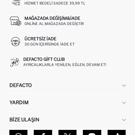
HIZMET BEDELI SADECE 39,99 TL
MAĞAZADA DEĞIŞIM&İADE
ONLINE AL MAĞAZADA DEĞIŞTIR
ÜCRETSIZ IADE
30 GÜN IÇERISINDE IADE ET
DEFACTO GIFT CLUB
AYRICALIKLARLA YENILEN, EĞLEN, DEVAM ET!
DEFACTO
KURUMSAL
YARDIM
HAKKIMIZDA
İNSAN KAYNAKLARI
SIKÇA SORULAN SORULAR
BIZE ULAŞIN
KURUMSAL SATIŞ
SIPARIŞIMI NASIL TAKIP EDERIM?
TOPTAN SATIŞ (WHOLESALE PARTNER)
NASIL İADE EDERIM?
MAĞAZALARIMIZ