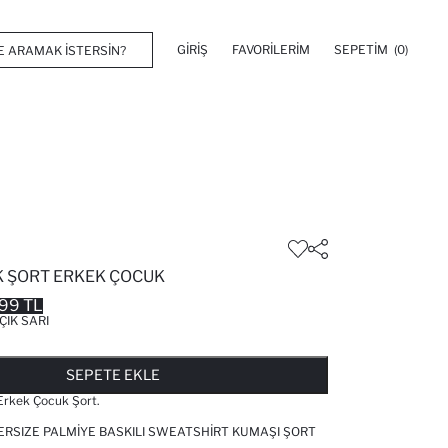
GIRIŞ
FAVORILERIM
SEPETIM
(0)
 ŞORT ERKEK ÇOCUK
99 TL
ÇIK SARI
FAVORILERE EKLENDI
GELINCE HABER VER
SEPETE EKLENIYOR
SEPETE EKLENDI
SEPETE EKLE
Erkek Çocuk Şort.
RSIZE PALMIYE BASKILI SWEATSHIRT KUMAŞI ŞORT