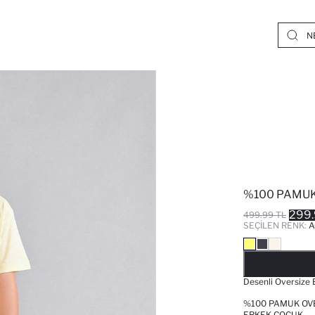
%100 PAMUK
299.
499.99 TL
SEÇILEN RENK:
A
Desenli Oversize 
%100 PAMUK OVE
ERKEK ÇOCUK