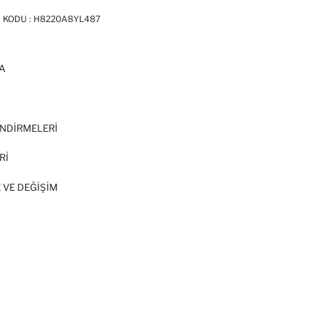
N KODU :
H8220A8YL487
A
I
NDİRMELERİ
Rİ
 VE DEĞIŞIM