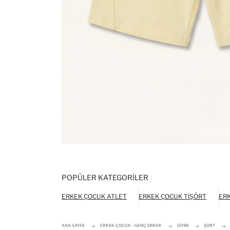
POPÜLER KATEGORILER
ERKEK ÇOCUK ATLET
ERKEK ÇOCUK TIŞÖRT
ERK
ANA SAYFA
ERKEK ÇOCUK - GENÇ ERKEK
GIYIM
ŞORT