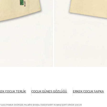
EK ÇOCUK TERLIK
ÇOCUK GÜNEŞ GÖZLÜĞÜ
ERKEK ÇOCUK ŞAPKA
%100 PAMUK OVERSIZE PALMIYE BASKILI SWEATSHIRT KUMAŞI ŞORT ERKEK ÇOCUK