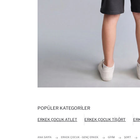
POPÜLER KATEGORILER
ERKEK ÇOCUK ATLET
ERKEK ÇOCUK TIŞÖRT
ERK
ANA SAYFA
ERKEK ÇOCUK - GENÇ ERKEK
GIYIM
ŞORT