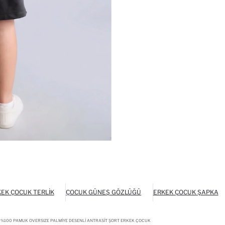
EK ÇOCUK TERLIK
ÇOCUK GÜNEŞ GÖZLÜĞÜ
ERKEK ÇOCUK ŞAPKA
%100 PAMUK OVERSIZE PALMIYE DESENLI ANTRASIT ŞORT ERKEK ÇOCUK