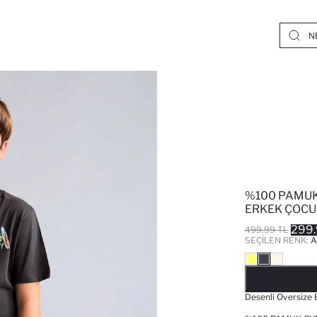
%100 PAMUK
ERKEK ÇOCU
299.
499.99 TL
SEÇILEN RENK:
A
Desenli Oversize 