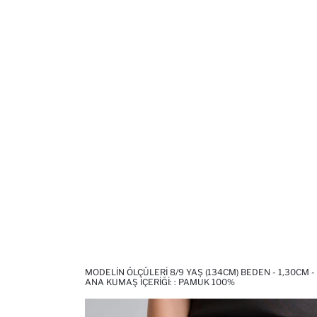
MODELIN ÖLÇÜLERI 8/9 YAŞ (134CM) BEDEN - 1,30CM -
ANA KUMAŞ İÇERIĞI: : PAMUK 100%