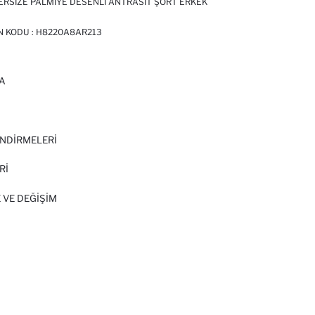
RSIZE PALMIYE DESENLI ANTRASIT ŞORT ERKEK
N KODU :
H8220A8AR213
A
I
NDİRMELERİ
Rİ
 VE DEĞIŞIM