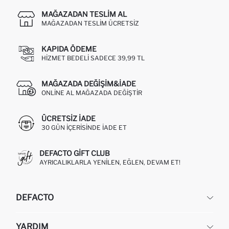
MAĞAZADAN TESLIM AL
MAĞAZADAN TESLIM ÜCRETSIZ
KAPIDA ÖDEME
HIZMET BEDELI SADECE 39,99 TL
MAĞAZADA DEĞIŞIM&İADE
ONLINE AL MAĞAZADA DEĞIŞTIR
ÜCRETSIZ IADE
30 GÜN IÇERISINDE IADE ET
DEFACTO GIFT CLUB
AYRICALIKLARLA YENILEN, EĞLEN, DEVAM ET!
DEFACTO
KURUMSAL
YARDIM