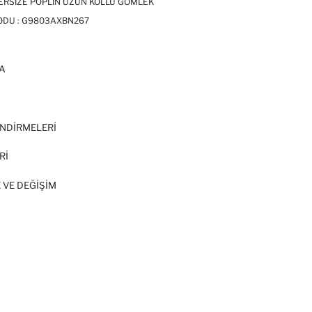
ERSIZE POPLIN UZUN KOLLU GÖMLEK
ODU :
G9803AXBN267
A
I
NDİRMELERİ
Rİ
 VE DEĞIŞIM