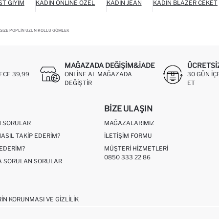
ST GIYIM
KADIN ONLINE ÖZEL
KADIN JEAN
KADIN BLAZER CEKET
SIZE POPLIN UZUN KOLLU GÖMLEK
MAĞAZADA DEĞIŞIM&İADE
ÜCRETSI
ECE 39,99
ONLINE AL MAĞAZADA
30 GÜN IÇ
DEĞIŞTIR
ET
BIZE ULAŞIN
N SORULAR
MAĞAZALARIMIZ
NASIL TAKIP EDERIM?
İLETIŞIM FORMU
 EDERIM?
MÜŞTERI HIZMETLERI
0850 333 22 86
ÇA SORULAN SORULAR
RIN KORUNMASI VE GIZLILIK