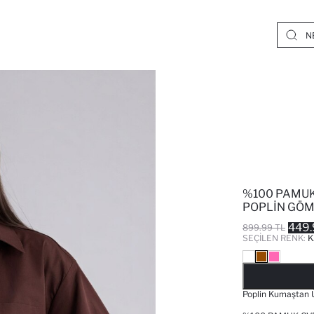
%100 PAMUK
POPLIN GÖ
449.
899.99 TL
SEÇILEN RENK:
K
Poplin Kumaştan Ü