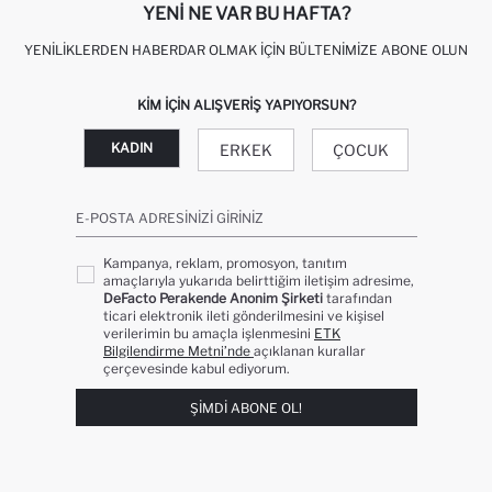
YENI NE VAR BU HAFTA?
YENILIKLERDEN HABERDAR OLMAK İÇIN BÜLTENIMIZE ABONE OLUN
KIM IÇIN ALIŞVERIŞ YAPIYORSUN?
KADIN
ERKEK
ÇOCUK
E-POSTA ADRESINIZI GIRINIZ
Kampanya, reklam, promosyon, tanıtım
amaçlarıyla yukarıda belirttiğim iletişim adresime,
DeFacto Perakende Anonim Şirketi
tarafından
ticari elektronik ileti gönderilmesini ve kişisel
verilerimin bu amaçla işlenmesini
ETK
Bilgilendirme Metni’nde
açıklanan kurallar
çerçevesinde kabul ediyorum.
ŞIMDI ABONE OL!