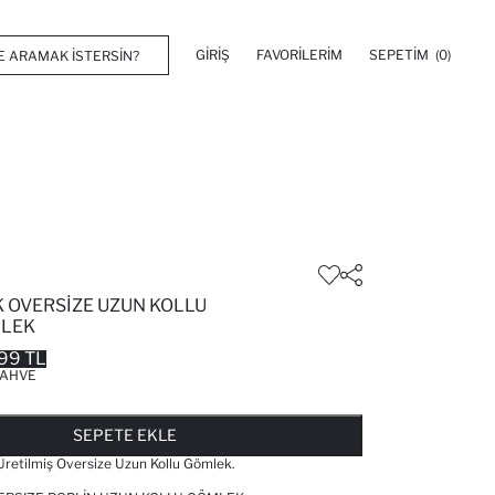
GIRIŞ
FAVORILERIM
SEPETIM
(0)
 OVERSIZE UZUN KOLLU
MLEK
99 TL
AHVE
FAVORILERE EKLENDI
GELINCE HABER VER
SEPETE EKLENIYOR
SEPETE EKLENDI
SEPETE EKLE
retilmiş Oversize Uzun Kollu Gömlek.