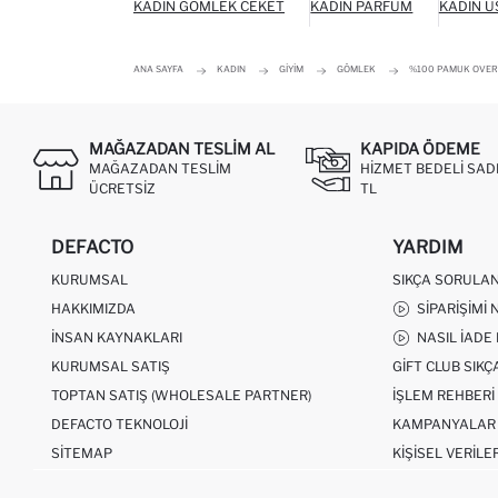
KADIN GÖMLEK CEKET
KADIN PARFÜM
KADIN Ü
ANA SAYFA
KADIN
GIYIM
GÖMLEK
%100 PAMUK OVER
MAĞAZADAN TESLIM AL
KAPIDA ÖDEME
MAĞAZADAN TESLIM
HIZMET BEDELI SAD
ÜCRETSIZ
TL
DEFACTO
YARDIM
KURUMSAL
SIKÇA SORULA
HAKKIMIZDA
SIPARIŞIMI 
İNSAN KAYNAKLARI
NASIL İADE
KURUMSAL SATIŞ
GIFT CLUB SIK
TOPTAN SATIŞ (WHOLESALE PARTNER)
İŞLEM REHBERI
DEFACTO TEKNOLOJI
KAMPANYALAR
SITEMAP
KIŞISEL VERILE