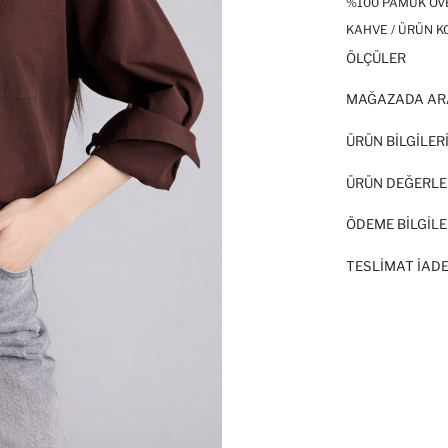
%100 PAMUK OV
KAHVE / ÜRÜN K
ÖLÇÜLER
MAĞAZADA AR
ÜRÜN BILGILER
ÜRÜN DEĞERLE
ÖDEME BİLGİLE
TESLIMAT İADE