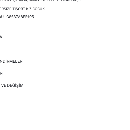
RSIZE TIŞÖRT KIZ ÇOCUK
DU :
G8637A8ER105
A
I
NDİRMELERİ
Rİ
 VE DEĞIŞIM