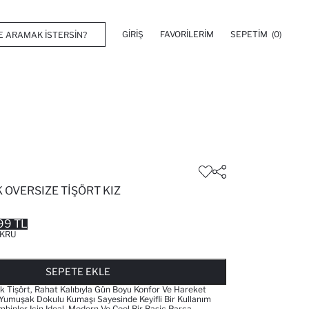
GIRIŞ
FAVORILERIM
SEPETIM
(0)
OVERSIZE TIŞÖRT KIZ
99 TL
KRU
FAVORILERE EKLENDI
GELINCE HABER VER
SEPETE EKLENIYOR
SEPETE EKLENDI
SEPETE EKLE
k Tişört, Rahat Kalıbıyla Gün Boyu Konfor Ve Hareket
Yumuşak Dokulu Kumaşı Sayesinde Keyifli Bir Kullanım
binler Için Ideal, Modern Ve Cool Bir Basic Parça.