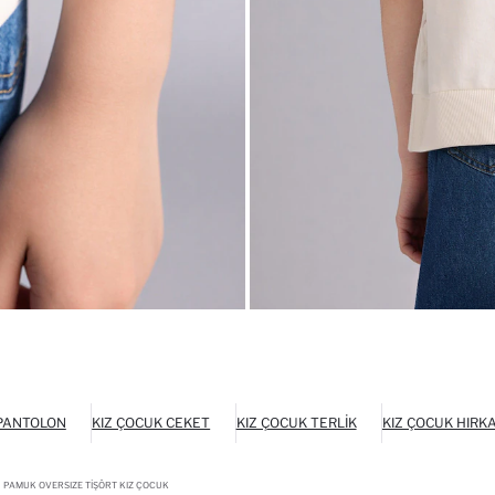
 PANTOLON
KIZ ÇOCUK CEKET
KIZ ÇOCUK TERLIK
KIZ ÇOCUK HIRK
 PAMUK OVERSIZE TIŞÖRT KIZ ÇOCUK