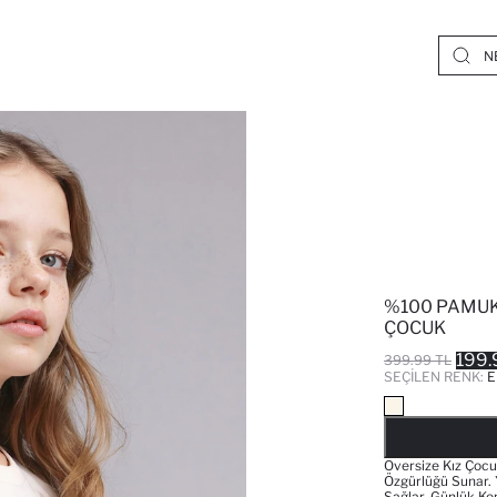
%100 PAMUK 
ÇOCUK
199.
399.99 TL
SEÇILEN RENK:
E
Oversize Kız Çocu
Özgürlüğü Sunar. 
Sağlar. Günlük Kom