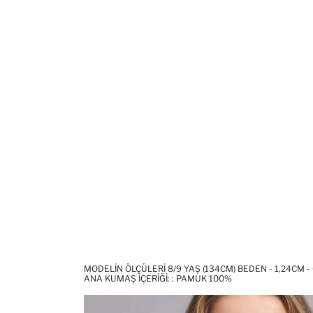
MODELIN ÖLÇÜLERI 8/9 YAŞ (134CM) BEDEN - 1,24CM -
ANA KUMAŞ İÇERIĞI: : PAMUK 100%