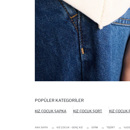
POPÜLER KATEGORILER
KIZ ÇOCUK ŞAPKA
KIZ ÇOCUK ŞORT
KIZ ÇOCUK
ANA SAYFA
KIZ ÇOCUK - GENÇ KIZ
GIYIM
TIŞÖRT
%100