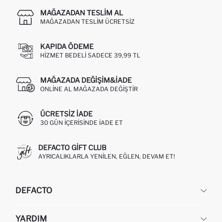
MAĞAZADAN TESLIM AL
MAĞAZADAN TESLIM ÜCRETSIZ
KAPIDA ÖDEME
HIZMET BEDELI SADECE 39,99 TL
MAĞAZADA DEĞIŞIM&İADE
ONLINE AL MAĞAZADA DEĞIŞTIR
ÜCRETSIZ IADE
30 GÜN IÇERISINDE IADE ET
DEFACTO GIFT CLUB
AYRICALIKLARLA YENILEN, EĞLEN, DEVAM ET!
DEFACTO
KURUMSAL
YARDIM
HAKKIMIZDA