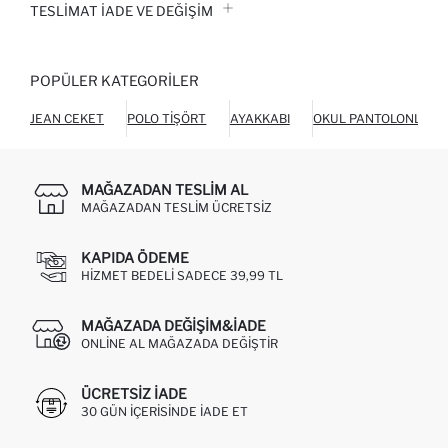
TESLIMAT İADE VE DEĞIŞIM
POPÜLER KATEGORILER
JEAN CEKET
POLO TIŞÖRT
AYAKKABI
OKUL PANTOLONLARI
MAĞAZADAN TESLIM AL
MAĞAZADAN TESLIM ÜCRETSIZ
KAPIDA ÖDEME
HIZMET BEDELI SADECE 39,99 TL
MAĞAZADA DEĞIŞIM&İADE
ONLINE AL MAĞAZADA DEĞIŞTIR
ÜCRETSIZ IADE
30 GÜN IÇERISINDE IADE ET