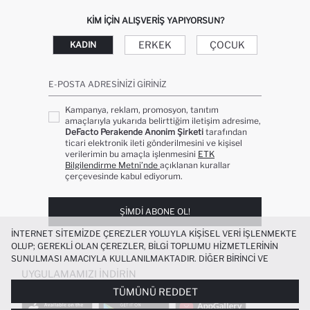
KIM IÇIN ALIŞVERIŞ YAPIYORSUN?
ERKEK
ÇOCUK
KADIN
E-POSTA ADRESINIZI GIRINIZ
Kampanya, reklam, promosyon, tanıtım
amaçlarıyla yukarıda belirttiğim iletişim adresime,
DeFacto Perakende Anonim Şirketi
tarafından
ticari elektronik ileti gönderilmesini ve kişisel
verilerimin bu amaçla işlenmesini
ETK
Bilgilendirme Metni’nde
açıklanan kurallar
çerçevesinde kabul ediyorum.
ŞIMDI ABONE OL!
İNTERNET SITEMIZDE ÇEREZLER YOLUYLA KIŞISEL VERI IŞLENMEKTE
OLUP; GEREKLI OLAN ÇEREZLER, BILGI TOPLUMU HIZMETLERININ
SUNULMASI AMACIYLA KULLANILMAKTADIR. DIĞER BIRINCI VE
ÜÇÜNCÜ TARAF ÇEREZLER ISE SIZE DAHA IYI BIR ALIŞVERIŞ
UYGULAMAMIZI İNDIRIN
DENEYIMI SUNULABILMESI, SITEMIZIN DAHA IŞLEVSEL KILINMASI VE
TÜMÜNÜ REDDET
KIŞISELLEŞTIRMESI VE AÇIK RIZA VERMENIZ HALINDE, SIZLERE
YÖNELIK PAZARLAMA FAALIYETLERININ YAPILMASI AMAÇLARIYLA