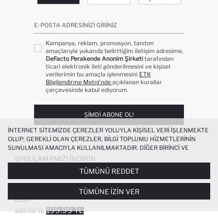
E-POSTA ADRESINIZI GIRINIZ
Kampanya, reklam, promosyon, tanıtım
amaçlarıyla yukarıda belirttiğim iletişim adresime,
DeFacto Perakende Anonim Şirketi
tarafından
ticari elektronik ileti gönderilmesini ve kişisel
verilerimin bu amaçla işlenmesini
ETK
Bilgilendirme Metni’nde
açıklanan kurallar
çerçevesinde kabul ediyorum.
ŞIMDI ABONE OL!
İNTERNET SITEMIZDE ÇEREZLER YOLUYLA KIŞISEL VERI IŞLENMEKTE
OLUP; GEREKLI OLAN ÇEREZLER, BILGI TOPLUMU HIZMETLERININ
SUNULMASI AMACIYLA KULLANILMAKTADIR. DIĞER BIRINCI VE
ÜÇÜNCÜ TARAF ÇEREZLER ISE SIZE DAHA IYI BIR ALIŞVERIŞ
UYGULAMAMIZI İNDIRIN
DENEYIMI SUNULABILMESI, SITEMIZIN DAHA IŞLEVSEL KILINMASI VE
TÜMÜNÜ REDDET
KIŞISELLEŞTIRMESI VE AÇIK RIZA VERMENIZ HALINDE, SIZLERE
YÖNELIK PAZARLAMA FAALIYETLERININ YAPILMASI AMAÇLARIYLA
%100 PAMUK POLO YAKA PALMIYE
TÜMÜNE İZIN VER
SINIRLI OLARAK KULLANILACAKTIR. ÇEREZLERE DAIR TERCIHLERINIZI
DESENLI KISA KOLLU TIŞÖRT ERKEK
ÇEREZ TERCIHLERI
PANELI ARACILIĞIYLA HER ZAMAN YÖNETEBILIR,
BEBEK
ÇEREZLERLE ILGILI DAHA DETAYLI BILGIYE
ÇEREZ AYDINLATMA
199.99 TL
399.99 TL
POPÜLER KATEGORILER
METNI
’NDEN ULAŞABILIRSINIZ.