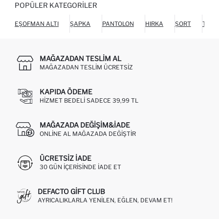
POPÜLER KATEGORILER
EŞOFMAN ALTI
ŞAPKA
PANTOLON
HIRKA
ŞORT
TUL
MAĞAZADAN TESLIM AL
MAĞAZADAN TESLIM ÜCRETSIZ
KAPIDA ÖDEME
HIZMET BEDELI SADECE 39,99 TL
MAĞAZADA DEĞIŞIM&İADE
ONLINE AL MAĞAZADA DEĞIŞTIR
ÜCRETSIZ IADE
30 GÜN IÇERISINDE IADE ET
DEFACTO GIFT CLUB
AYRICALIKLARLA YENILEN, EĞLEN, DEVAM ET!