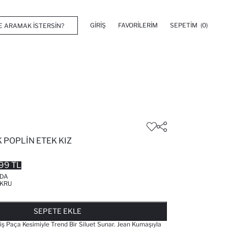
GIRIŞ
FAVORILERIM
SEPETIM
(0)
 POPLIN ETEK KIZ
99 TL
'DA
KRU
FAVORILERE EKLENDI
GELINCE HABER VER
SEPETE EKLENIYOR
SEPETE EKLENDI
SEPETE EKLE
Paça Kesimiyle Trend Bir Siluet Sunar. Jean Kumaşıyla