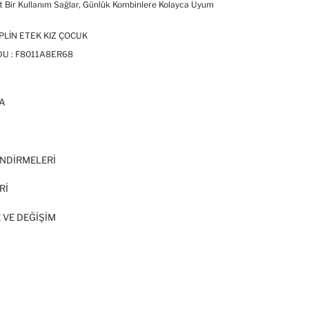
t Bir Kullanım Sağlar, Günlük Kombinlere Kolayca Uyum
LIN ETEK KIZ ÇOCUK
DU :
F8011A8ER68
A
I
NDİRMELERİ
Rİ
 VE DEĞIŞIM