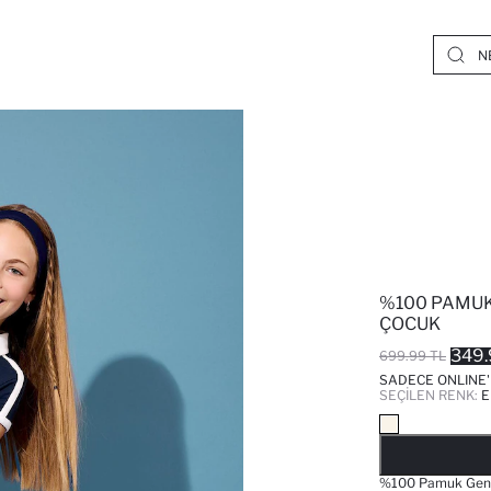
%100 PAMUK
ÇOCUK
349.
699.99 TL
SADECE ONLINE
SEÇILEN RENK:
E
%100 Pamuk Geniş 