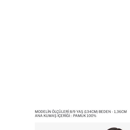
MODELIN ÖLÇÜLERI 8/9 YAŞ (134CM) BEDEN - 1,36CM
ANA KUMAŞ İÇERIĞI: : PAMUK 100%