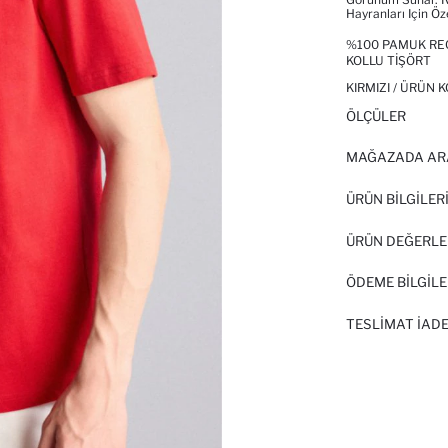
Hayranları Için Öz
%100 PAMUK REG
KOLLU TIŞÖRT
KIRMIZI / ÜRÜN 
ÖLÇÜLER
MAĞAZADA AR
ÜRÜN BILGILER
ÜRÜN DEĞERLE
ÖDEME BİLGİLE
TESLIMAT İADE