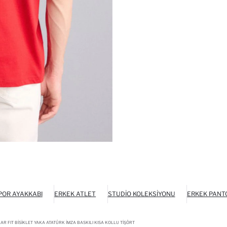
POR AYAKKABI
ERKEK ATLET
STUDIO KOLEKSIYONU
ERKEK PANT
 FIT BISIKLET YAKA ATATÜRK İMZA BASKILI KISA KOLLU TIŞÖRT