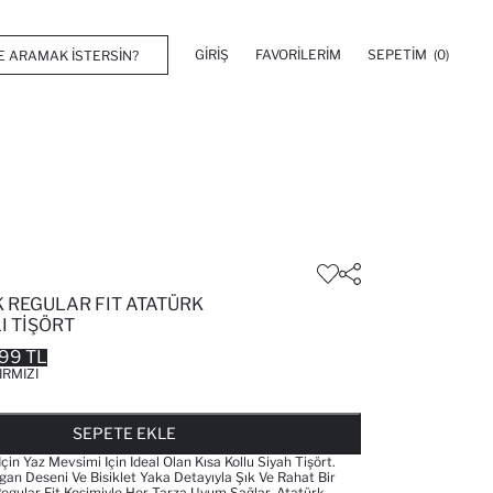
GIRIŞ
FAVORILERIM
SEPETIM
(0)
 REGULAR FIT ATATÜRK
I TIŞÖRT
99 TL
IRMIZI
FAVORILERE EKLENDI
GELINCE HABER VER
SEPETE EKLENIYOR
SEPETE EKLENDI
SEPETE EKLE
Için Yaz Mevsimi Için Ideal Olan Kısa Kollu Siyah Tişört.
gan Deseni Ve Bisiklet Yaka Detayıyla Şık Ve Rahat Bir
gular Fit Kesimiyle Her Tarza Uyum Sağlar. Atatürk