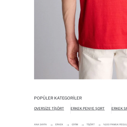
POPÜLER KATEGORILER
OVERSIZE TIŞÖRT
ERKEK PENYE ŞORT
ERKEK S
ANA SAYFA
ERKEK
GIYIM
TIŞÖRT
%100 PAMUK REGULAR