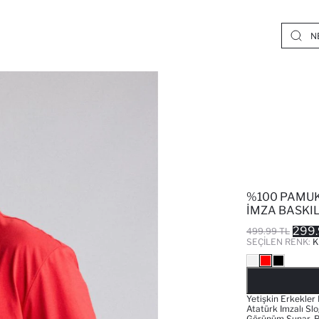
%100 PAMUK
İMZA BASKIL
299.
499.99 TL
SEÇILEN RENK:
K
Yetişkin Erkekler 
Atatürk Imzalı Slo
Görünüm Sunar. Re