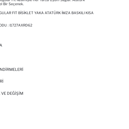
el Bir Seçenek.
ULAR FIT BISIKLET YAKA ATATÜRK İMZA BASKILI KISA
KODU :
I1727AXRD62
A
I
NDİRMELERİ
Rİ
 VE DEĞIŞIM