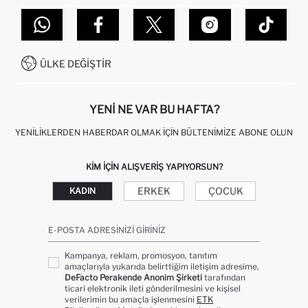
TOPTAN SATIŞ (WHOLESALE PARTNER)
NASIL İADE EDERIM?
MAĞAZALARIMIZ
DEFACTO TEKNOLOJI
GIFT CLUB SIKÇA SORULAN SORULAR
İLETIŞIM FORMU
SITEMAP
İŞLEM REHBERI
MÜŞTERI HIZMETLERI
0850 333 22 86
KAMPANYALAR
ÜLKE DEĞIŞTIR
KIŞISEL VERILERIN KORUNMASI VE GIZLILIK
YENI NE VAR BU HAFTA?
YENILIKLERDEN HABERDAR OLMAK İÇIN BÜLTENIMIZE ABONE OLUN
KIM IÇIN ALIŞVERIŞ YAPIYORSUN?
ERKEK
ÇOCUK
KADIN
E-POSTA ADRESINIZI GIRINIZ
Kampanya, reklam, promosyon, tanıtım
amaçlarıyla yukarıda belirttiğim iletişim adresime,
DeFacto Perakende Anonim Şirketi
tarafından
ticari elektronik ileti gönderilmesini ve kişisel
verilerimin bu amaçla işlenmesini
ETK