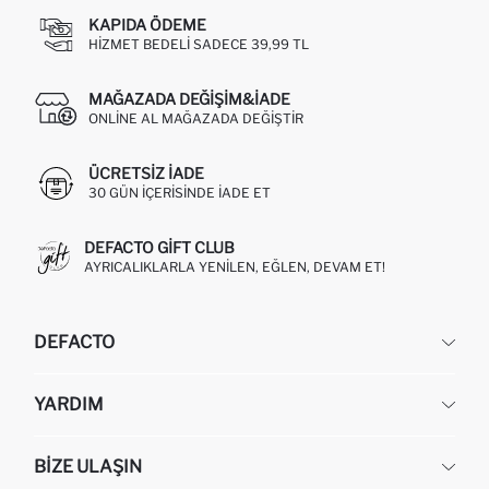
KAPIDA ÖDEME
HIZMET BEDELI SADECE 39,99 TL
MAĞAZADA DEĞIŞIM&İADE
ONLINE AL MAĞAZADA DEĞIŞTIR
ÜCRETSIZ IADE
30 GÜN IÇERISINDE IADE ET
DEFACTO GIFT CLUB
AYRICALIKLARLA YENILEN, EĞLEN, DEVAM ET!
DEFACTO
KURUMSAL
YARDIM
HAKKIMIZDA
İNSAN KAYNAKLARI
SIKÇA SORULAN SORULAR
BIZE ULAŞIN
KURUMSAL SATIŞ
SIPARIŞIMI NASIL TAKIP EDERIM?