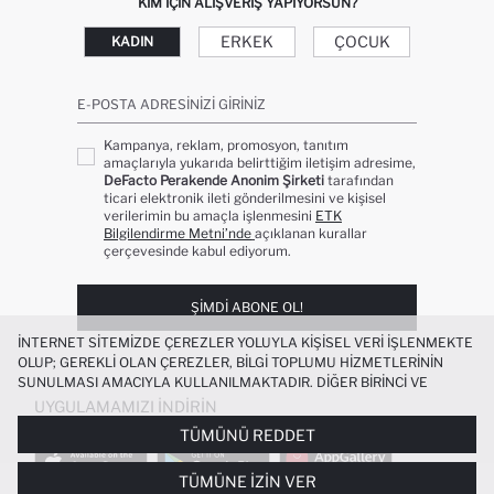
KIM IÇIN ALIŞVERIŞ YAPIYORSUN?
ERKEK
ÇOCUK
KADIN
E-POSTA ADRESINIZI GIRINIZ
Kampanya, reklam, promosyon, tanıtım
amaçlarıyla yukarıda belirttiğim iletişim adresime,
DeFacto Perakende Anonim Şirketi
tarafından
ticari elektronik ileti gönderilmesini ve kişisel
verilerimin bu amaçla işlenmesini
ETK
Bilgilendirme Metni’nde
açıklanan kurallar
çerçevesinde kabul ediyorum.
ŞIMDI ABONE OL!
İNTERNET SITEMIZDE ÇEREZLER YOLUYLA KIŞISEL VERI IŞLENMEKTE
OLUP; GEREKLI OLAN ÇEREZLER, BILGI TOPLUMU HIZMETLERININ
SUNULMASI AMACIYLA KULLANILMAKTADIR. DIĞER BIRINCI VE
ÜÇÜNCÜ TARAF ÇEREZLER ISE SIZE DAHA IYI BIR ALIŞVERIŞ
UYGULAMAMIZI İNDIRIN
DENEYIMI SUNULABILMESI, SITEMIZIN DAHA IŞLEVSEL KILINMASI VE
TÜMÜNÜ REDDET
KIŞISELLEŞTIRMESI VE AÇIK RIZA VERMENIZ HALINDE, SIZLERE
YÖNELIK PAZARLAMA FAALIYETLERININ YAPILMASI AMAÇLARIYLA
TÜMÜNE İZIN VER
SINIRLI OLARAK KULLANILACAKTIR. ÇEREZLERE DAIR TERCIHLERINIZI
%100 PAMUK REGULAR FIT BASIC KISA
+4