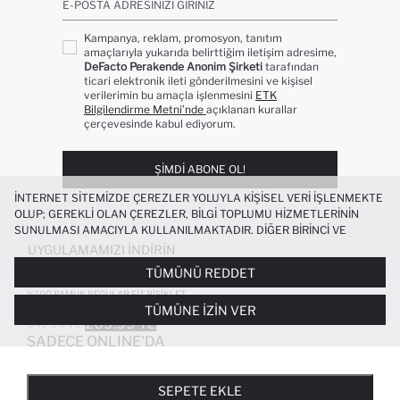
E-POSTA ADRESINIZI GIRINIZ
Kampanya, reklam, promosyon, tanıtım
amaçlarıyla yukarıda belirttiğim iletişim adresime,
DeFacto Perakende Anonim Şirketi
tarafından
ticari elektronik ileti gönderilmesini ve kişisel
verilerimin bu amaçla işlenmesini
ETK
Bilgilendirme Metni’nde
açıklanan kurallar
çerçevesinde kabul ediyorum.
ŞIMDI ABONE OL!
İNTERNET SITEMIZDE ÇEREZLER YOLUYLA KIŞISEL VERI IŞLENMEKTE
OLUP; GEREKLI OLAN ÇEREZLER, BILGI TOPLUMU HIZMETLERININ
SUNULMASI AMACIYLA KULLANILMAKTADIR. DIĞER BIRINCI VE
ÜÇÜNCÜ TARAF ÇEREZLER ISE SIZE DAHA IYI BIR ALIŞVERIŞ
UYGULAMAMIZI İNDIRIN
DENEYIMI SUNULABILMESI, SITEMIZIN DAHA IŞLEVSEL KILINMASI VE
TÜMÜNÜ REDDET
KIŞISELLEŞTIRMESI VE AÇIK RIZA VERMENIZ HALINDE, SIZLERE
YÖNELIK PAZARLAMA FAALIYETLERININ YAPILMASI AMAÇLARIYLA
%100 PAMUK REGULAR FIT BISIKLET
YAKA BASKILI KISA KOLLU TIŞÖRT
TÜMÜNE İZIN VER
SINIRLI OLARAK KULLANILACAKTIR. ÇEREZLERE DAIR TERCIHLERINIZI
209.99 TL
349.99 TL
ÇEREZ TERCIHLERI
PANELI ARACILIĞIYLA HER ZAMAN YÖNETEBILIR,
SADECE ONLINE'DA
ÇEREZLERLE ILGILI DAHA DETAYLI BILGIYE
ÇEREZ AYDINLATMA
POPÜLER KATEGORILER
METNI
’NDEN ULAŞABILIRSINIZ.
FAVORILERE EKLENDI
GELINCE HABER VER
SEPETE EKLENIYOR
SEPETE EKLENDI
KADIN MAYO
KADIN BEYAZ TIŞÖRT
SEPETE EKLE