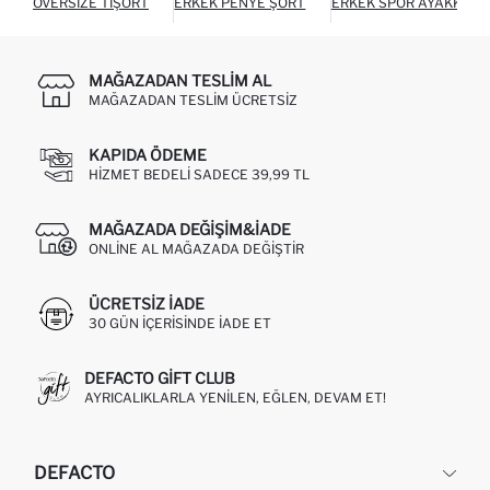
OVERSIZE TIŞÖRT
ERKEK PENYE ŞORT
ERKEK SPOR AYAKKABI
MAĞAZADAN TESLIM AL
MAĞAZADAN TESLIM ÜCRETSIZ
KAPIDA ÖDEME
HIZMET BEDELI SADECE 39,99 TL
MAĞAZADA DEĞIŞIM&İADE
ONLINE AL MAĞAZADA DEĞIŞTIR
ÜCRETSIZ IADE
30 GÜN IÇERISINDE IADE ET
DEFACTO GIFT CLUB
AYRICALIKLARLA YENILEN, EĞLEN, DEVAM ET!
DEFACTO