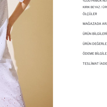
%100 PAMUK REG
KIRIK BEYAZ / Ü
ÖLÇÜLER
MAĞAZADA AR
ÜRÜN BILGILER
ÜRÜN DEĞERLE
ÖDEME BİLGİLE
TESLIMAT İADE