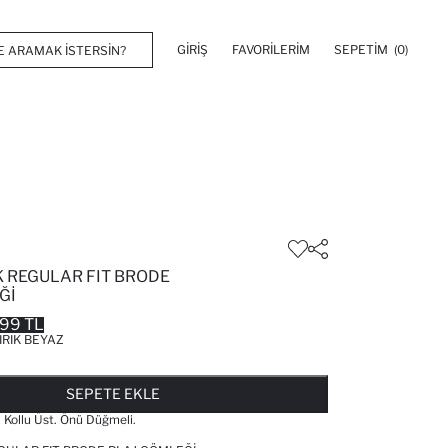
GIRIŞ
FAVORILERIM
SEPETIM
(0)
 REGULAR FIT BRODE
ĞI
.99 TL
IRIK BEYAZ
FAVORILERE EKLENDI
GELINCE HABER VER
SEPETE EKLENIYOR
SEPETE EKLENDI
SEPETE EKLE
 Kollu Üst. Önü Düğmeli.