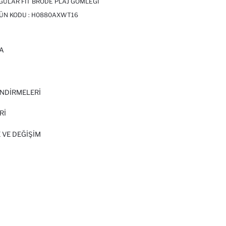
ULAR FIT BRODE PLAJ GÖMLEĞI
RÜN KODU :
H0880AXWT16
A
I
NDİRMELERİ
Rİ
 VE DEĞIŞIM