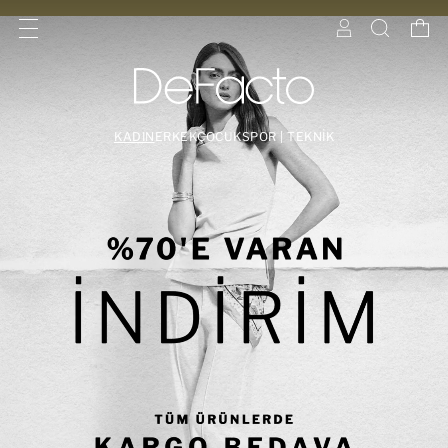
KADIN
ERKEK
ÇOCUK
SPOR | TEKNİK