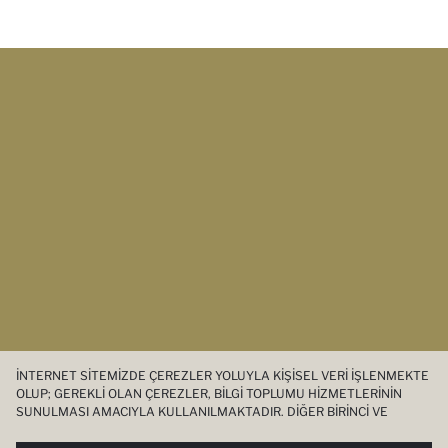
İNTERNET SITEMIZDE ÇEREZLER YOLUYLA KIŞISEL VERI IŞLENMEKTE
OLUP; GEREKLI OLAN ÇEREZLER, BILGI TOPLUMU HIZMETLERININ
SUNULMASI AMACIYLA KULLANILMAKTADIR. DIĞER BIRINCI VE
ÜÇÜNCÜ TARAF ÇEREZLER ISE SIZE DAHA IYI BIR ALIŞVERIŞ
DENEYIMI SUNULABILMESI, SITEMIZIN DAHA IŞLEVSEL KILINMASI VE