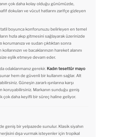
manın çok daha kolay olduğu günümüzde,
fif dokuları ve vücut hatlarını zarifçe gizleyen
, tatil boyunca konforunuzu belirleyen en temel
arın hızla akıp gitmesini sağlayarak üzerinizde
nızı korumanıza ve sudan çıktıktan sonra
kollarınızın ve bacaklarınızın hareket alanını
de size eşlik etmeye devam eder.
a da odaklanmanız gerekir.
Kadın tesettür mayo
sunar hem de güvenli bir kullanım sağlar. Alt
lirsiniz. Güneşin zararlı ışınlarına karşı
an koruyabilirsiniz. Markanın sunduğu geniş
 çok daha keyifli bir süreç haline geliyor.
ilde geniş bir yelpazede sunulur. Klasik siyahın
jisini dışa vurmak isteyenler için tropikal