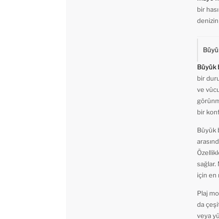
bir has
denizin
Büyü
Büyük 
bir dur
ve vücu
görünme
bir kon
Büyük b
arasın
Özellik
sağlar.
için e
Plaj mo
da çeşi
veya yü