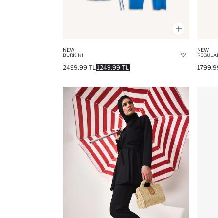
NEW
NEW
BURKINI
REGULAR
2499.99 TL
1249.99 TL
1799.9