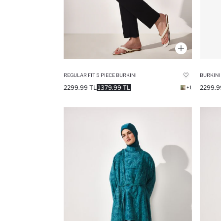
REGULAR FIT 5 PIECE BURKINI
BURKINI
2299.99 TL
1379.99 TL
2299.9
+1