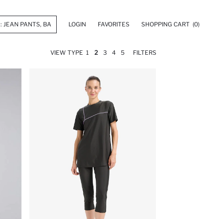
LOGIN
FAVORITES
SHOPPING CART
(0)
VIEW TYPE
1
2
3
4
5
FILTERS