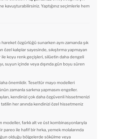
me kavuşturabilirsiniz. Yaptığınız seçimlerle hem
ün hareket özgürlüğü sunarken aynı zamanda şık
n özel kalıplar sayesinde, sıkıştırma yapmayan
 ile koyu renk geçişleri, silüetin daha dengeli
ayı, suyun içinde veya dışında gün boyu süren
daha önemlidir. Tesettür mayo modelleri
ünün zamanla sarkma yapmasını engeller.
ayları, kendinizi çok daha özgüvenli hissetmenizi
atilin her anında kendinizi özel hissetmeniz
 modeller, farklı alt ve üst kombinasyonlarıyla
bir pareo ile hafif bir hırka, yemek molalarında
n yoğun olduğu bölgelerde sökülme veya