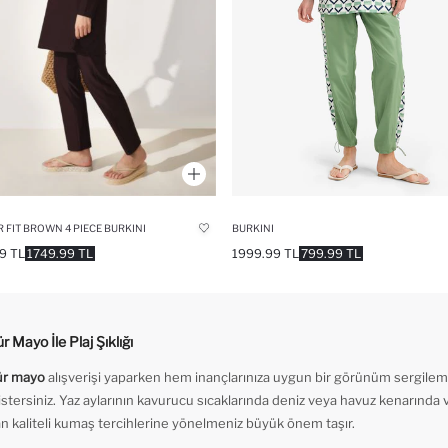
 FIT BROWN 4 PIECE BURKINI
BURKINI
9 TL
1749.99 TL
1999.99 TL
799.99 TL
r Mayo İle Plaj Şıklığı
ür mayo
alışverişi yaparken hem inançlarınıza uygun bir görünüm sergile
stersiniz. Yaz aylarının kavurucu sıcaklarında deniz veya havuz kenarında va
n kaliteli kumaş tercihlerine yönelmeniz büyük önem taşır.