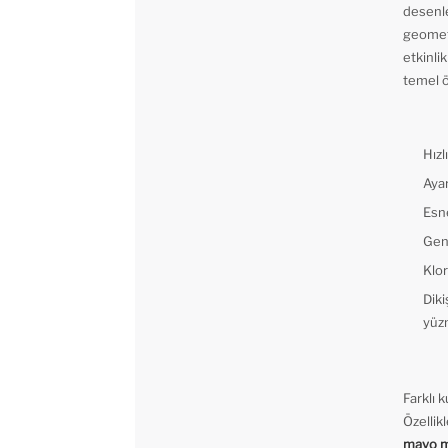
desenle
geometr
etkinli
temel ö
Hızl
Ayar
Esn
Geni
Klor
Diki
yüzm
Farklı 
Özellik
mayo m