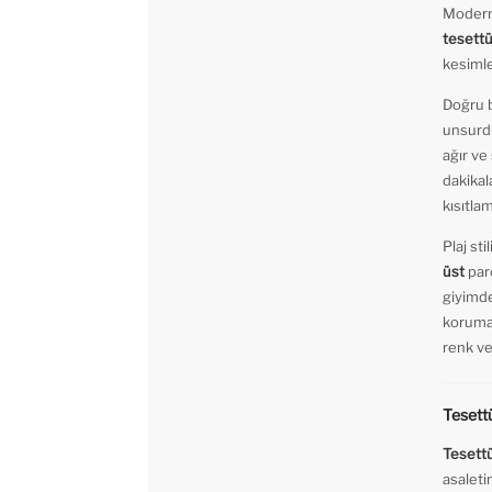
Modern
tesett
kesimle
Doğru b
unsurd
ağır ve
dakikal
kısıtla
Plaj st
üst
par
giyimde
koruma 
renk ve
Tesett
Tesett
asaleti