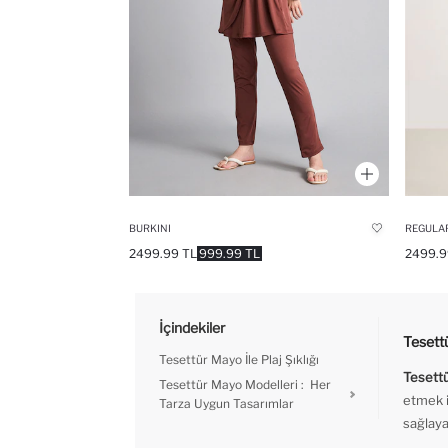
BURKINI
REGULAR
2499.99 TL
999.99 TL
2499.9
İçindekiler
Tesettü
Tesettür Mayo İle Plaj Şıklığı
Tesett
Tesettür Mayo Modelleri : Her
etmek i
Tarza Uygun Tasarımlar
sağlaya