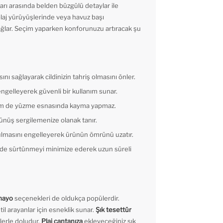
ları arasında belden büzgülü detaylar ile
plaj yürüyüşlerinde veya havuz başı
ağlar. Seçim yaparken konforunuzu artıracak şu
nı sağlayarak cildinizin tahriş olmasını önler.
engelleyerek güvenli bir kullanım sunar.
hem de yüzme esnasında kayma yapmaz.
rünüş sergilemenize olanak tanır.
zulmasını engelleyerek ürünün ömrünü uzatır.
rinde sürtünmeyi minimize ederek uzun süreli
 mayo
seçenekleri de oldukça popülerdir.
til arayanlar için esneklik sunar.
Şık tesettür
erle doludur.
Plaj çantanıza
ekleyeceğiniz şık