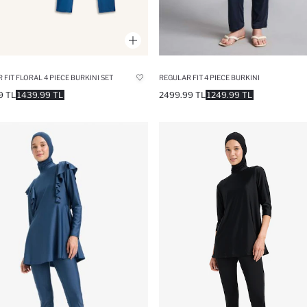
 FIT FLORAL 4 PIECE BURKINI SET
REGULAR FIT 4 PIECE BURKINI
9 TL
1439.99 TL
2499.99 TL
1249.99 TL