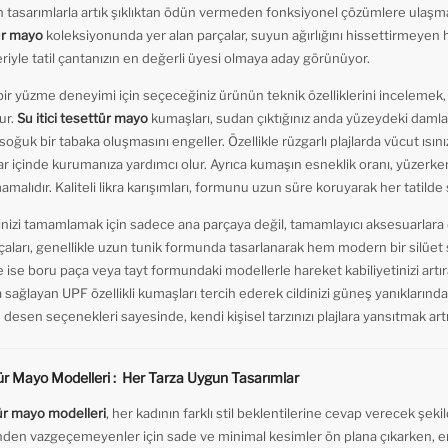
 tasarımlarla artık şıklıktan ödün vermeden fonksiyonel çözümlere ulaş
ür mayo
koleksiyonunda yer alan parçalar, suyun ağırlığını hissettirmeyen ha
riyle tatil çantanızın en değerli üyesi olmaya aday görünüyor.
ir yüzme deneyimi için seçeceğiniz ürünün teknik özelliklerini incelemek
ur.
Su itici tesettür mayo
kumaşları, sudan çıktığınız anda yüzeydeki damlal
 soğuk bir tabaka oluşmasını engeller. Özellikle rüzgarlı plajlarda vücut ısı
ar içinde kurumanıza yardımcı olur. Ayrıca kumaşın esneklik oranı, yüzerken 
mamalıdır. Kaliteli likra karışımları, formunu uzun süre koruyarak her tatil
ilinizi tamamlamak için sadece ana parçaya değil, tamamlayıcı aksesuarlar
çaları, genellikle uzun tunik formunda tasarlanarak hem modern bir silüet 
 ise boru paça veya tayt formundaki modellerle hareket kabiliyetinizi artırabi
sağlayan UPF özellikli kumaşları tercih ederek cildinizi güneş yanıklarınd
 desen seçenekleri sayesinde, kendi kişisel tarzınızı plajlara yansıtmak artık
ür Mayo Modelleri : Her Tarza Uygun Tasarımlar
ür mayo modelleri
, her kadının farklı stil beklentilerine cevap verecek şek
nden vazgeçemeyenler için sade ve minimal kesimler ön plana çıkarken, ener