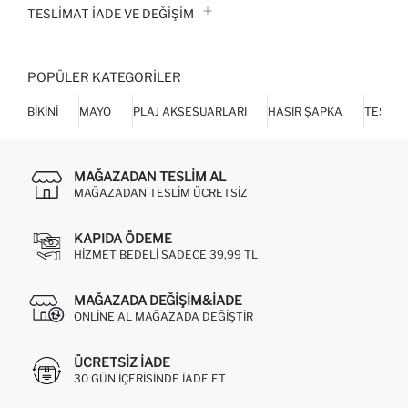
TESLIMAT İADE VE DEĞIŞIM
POPÜLER KATEGORILER
BIKINI
MAYO
PLAJ AKSESUARLARI
HASIR ŞAPKA
TESETT
MAĞAZADAN TESLIM AL
MAĞAZADAN TESLIM ÜCRETSIZ
KAPIDA ÖDEME
HIZMET BEDELI SADECE 39,99 TL
MAĞAZADA DEĞIŞIM&İADE
ONLINE AL MAĞAZADA DEĞIŞTIR
ÜCRETSIZ IADE
30 GÜN IÇERISINDE IADE ET