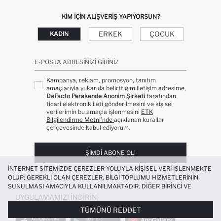
KIM IÇIN ALIŞVERIŞ YAPIYORSUN?
ERKEK
ÇOCUK
KADIN
E-POSTA ADRESINIZI GIRINIZ
Kampanya, reklam, promosyon, tanıtım
amaçlarıyla yukarıda belirttiğim iletişim adresime,
DeFacto Perakende Anonim Şirketi
tarafından
ticari elektronik ileti gönderilmesini ve kişisel
verilerimin bu amaçla işlenmesini
ETK
Bilgilendirme Metni’nde
açıklanan kurallar
çerçevesinde kabul ediyorum.
ŞIMDI ABONE OL!
İNTERNET SITEMIZDE ÇEREZLER YOLUYLA KIŞISEL VERI IŞLENMEKTE
OLUP; GEREKLI OLAN ÇEREZLER, BILGI TOPLUMU HIZMETLERININ
SUNULMASI AMACIYLA KULLANILMAKTADIR. DIĞER BIRINCI VE
ÜÇÜNCÜ TARAF ÇEREZLER ISE SIZE DAHA IYI BIR ALIŞVERIŞ
UYGULAMAMIZI İNDIRIN
DENEYIMI SUNULABILMESI, SITEMIZIN DAHA IŞLEVSEL KILINMASI VE
TÜMÜNÜ REDDET
KIŞISELLEŞTIRMESI VE AÇIK RIZA VERMENIZ HALINDE, SIZLERE