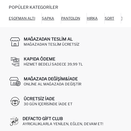
POPÜLER KATEGORILER
EŞOFMAN ALTI
ŞAPKA
PANTOLON
HIRKA
ŞORT
TUL
MAĞAZADAN TESLIM AL
MAĞAZADAN TESLIM ÜCRETSIZ
KAPIDA ÖDEME
HIZMET BEDELI SADECE 39,99 TL
MAĞAZADA DEĞIŞIM&İADE
ONLINE AL MAĞAZADA DEĞIŞTIR
ÜCRETSIZ IADE
30 GÜN IÇERISINDE IADE ET
DEFACTO GIFT CLUB
AYRICALIKLARLA YENILEN, EĞLEN, DEVAM ET!