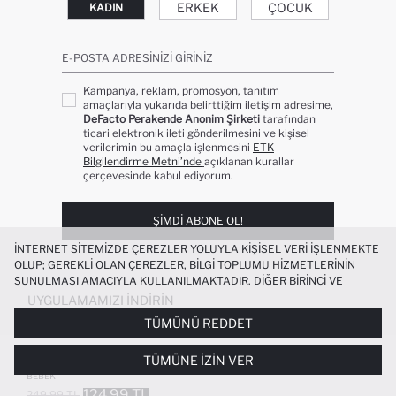
ERKEK
ÇOCUK
KADIN
E-POSTA ADRESINIZI GIRINIZ
Kampanya, reklam, promosyon, tanıtım
amaçlarıyla yukarıda belirttiğim iletişim adresime,
DeFacto Perakende Anonim Şirketi
tarafından
ticari elektronik ileti gönderilmesini ve kişisel
verilerimin bu amaçla işlenmesini
ETK
Bilgilendirme Metni’nde
açıklanan kurallar
çerçevesinde kabul ediyorum.
ŞIMDI ABONE OL!
İNTERNET SITEMIZDE ÇEREZLER YOLUYLA KIŞISEL VERI IŞLENMEKTE
OLUP; GEREKLI OLAN ÇEREZLER, BILGI TOPLUMU HIZMETLERININ
SUNULMASI AMACIYLA KULLANILMAKTADIR. DIĞER BIRINCI VE
ÜÇÜNCÜ TARAF ÇEREZLER ISE SIZE DAHA IYI BIR ALIŞVERIŞ
UYGULAMAMIZI İNDIRIN
DENEYIMI SUNULABILMESI, SITEMIZIN DAHA IŞLEVSEL KILINMASI VE
TÜMÜNÜ REDDET
KIŞISELLEŞTIRMESI VE AÇIK RIZA VERMENIZ HALINDE, SIZLERE
YÖNELIK PAZARLAMA FAALIYETLERININ YAPILMASI AMAÇLARIYLA
%100 PAMUK REGULAR FIT DINOZOR
TÜMÜNE İZIN VER
SINIRLI OLARAK KULLANILACAKTIR. ÇEREZLERE DAIR TERCIHLERINIZI
BASKILI KISA KOLLU TIŞÖRT ERKEK
ÇEREZ TERCIHLERI
PANELI ARACILIĞIYLA HER ZAMAN YÖNETEBILIR,
BEBEK
ÇEREZLERLE ILGILI DAHA DETAYLI BILGIYE
ÇEREZ AYDINLATMA
124.99 TL
249.99 TL