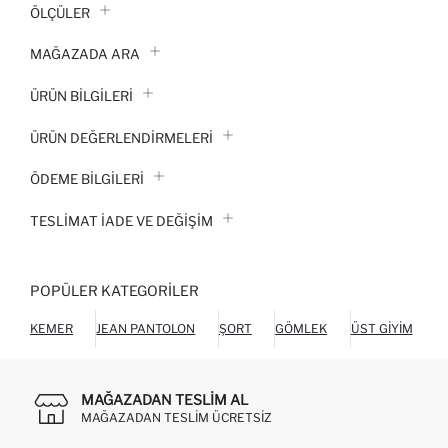
ÖLÇÜLER
MAĞAZADA ARA
ÜRÜN BILGILERI
ÜRÜN DEĞERLENDİRMELERİ
ÖDEME BİLGİLERİ
TESLIMAT İADE VE DEĞIŞIM
POPÜLER KATEGORILER
KEMER
JEAN PANTOLON
ŞORT
GÖMLEK
ÜST GIYIM
C
MAĞAZADAN TESLIM AL
MAĞAZADAN TESLIM ÜCRETSIZ