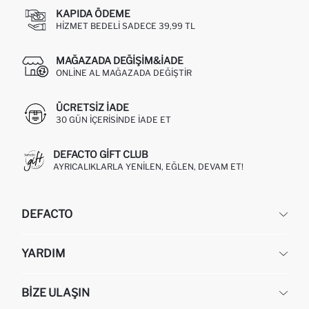
KAPIDA ÖDEME
HIZMET BEDELI SADECE 39,99 TL
MAĞAZADA DEĞIŞIM&İADE
ONLINE AL MAĞAZADA DEĞIŞTIR
ÜCRETSIZ IADE
30 GÜN IÇERISINDE IADE ET
DEFACTO GIFT CLUB
AYRICALIKLARLA YENILEN, EĞLEN, DEVAM ET!
DEFACTO
KURUMSAL
YARDIM
HAKKIMIZDA
İNSAN KAYNAKLARI
SIKÇA SORULAN SORULAR
BIZE ULAŞIN
KURUMSAL SATIŞ
SIPARIŞIMI NASIL TAKIP EDERIM?