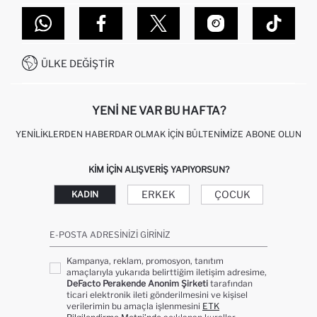
TOPTAN SATIŞ (WHOLESALE PARTNER)
NASIL İADE EDERIM?
MAĞAZALARIMIZ
DEFACTO TEKNOLOJI
GIFT CLUB SIKÇA SORULAN SORULAR
İLETIŞIM FORMU
SITEMAP
İŞLEM REHBERI
MÜŞTERI HIZMETLERI
0850 333 22 86
KAMPANYALAR
ÜLKE DEĞIŞTIR
KIŞISEL VERILERIN KORUNMASI VE GIZLILIK
YENI NE VAR BU HAFTA?
YENILIKLERDEN HABERDAR OLMAK İÇIN BÜLTENIMIZE ABONE OLUN
KIM IÇIN ALIŞVERIŞ YAPIYORSUN?
ERKEK
ÇOCUK
KADIN
E-POSTA ADRESINIZI GIRINIZ
Kampanya, reklam, promosyon, tanıtım
amaçlarıyla yukarıda belirttiğim iletişim adresime,
DeFacto Perakende Anonim Şirketi
tarafından
ticari elektronik ileti gönderilmesini ve kişisel
verilerimin bu amaçla işlenmesini
ETK