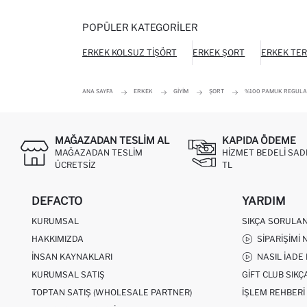
POPÜLER KATEGORILER
ERKEK KOLSUZ TIŞÖRT
ERKEK ŞORT
ERKEK TER
ANA SAYFA
ERKEK
GIYIM
ŞORT
%100 PAMUK REGULA
MAĞAZADAN TESLIM AL
KAPIDA ÖDEME
MAĞAZADAN TESLIM
HIZMET BEDELI SAD
ÜCRETSIZ
TL
DEFACTO
YARDIM
KURUMSAL
SIKÇA SORULA
HAKKIMIZDA
SIPARIŞIMI 
İNSAN KAYNAKLARI
NASIL İADE
KURUMSAL SATIŞ
GIFT CLUB SIK
TOPTAN SATIŞ (WHOLESALE PARTNER)
İŞLEM REHBERI