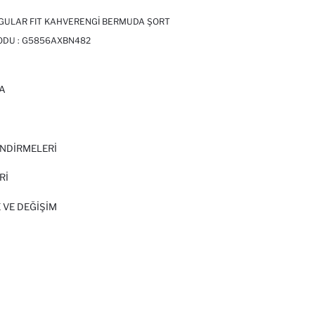
GULAR FIT KAHVERENGI BERMUDA ŞORT
ODU :
G5856AXBN482
A
I
NDİRMELERİ
Rİ
 VE DEĞIŞIM