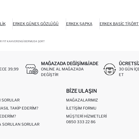
LIK
ERKEK GÜNEŞ GÖZLÜĞÜ
ERKEK ŞAPKA
ERKEK BASIC TIŞÖRT
R FIT KAHVERENGI BERMUDA ŞORT
MAĞAZADA DEĞIŞIM&İADE
ÜCRETSI
ECE 39,99
ONLINE AL MAĞAZADA
30 GÜN IÇ
DEĞIŞTIR
ET
BIZE ULAŞIN
N SORULAR
MAĞAZALARIMIZ
NASIL TAKIP EDERIM?
İLETIŞIM FORMU
 EDERIM?
MÜŞTERI HIZMETLERI
0850 333 22 86
ÇA SORULAN SORULAR