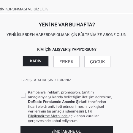
RIN KORUNMASI VE GIZLILIK
YENI NE VAR BU HAFTA?
YENILIKLERDEN HABERDAR OLMAK İÇIN BÜLTENIMIZE ABONE OLUN
KIM IÇIN ALIŞVERIŞ YAPIYORSUN?
KADIN
ERKEK
ÇOCUK
E-POSTA ADRESINIZI GIRINIZ
Kampanya, reklam, promosyon, tanıtım
amaçlarıyla yukarıda belirttiğim iletişim adresime,
DeFacto Perakende Anonim Şirketi
tarafından
ticari elektronik ileti gönderilmesini ve kişisel
verilerimin bu amaçla işlenmesini
ETK
Bilgilendirme Metni’nde
açıklanan kurallar
çerçevesinde kabul ediyorum.
ŞIMDI ABONE OL!