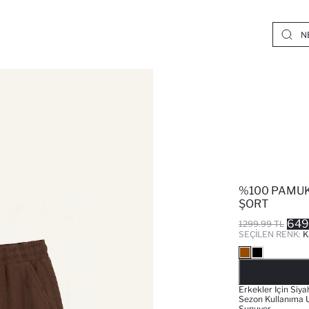
%100 PAMUK
ŞORT
649
1299.99 TL
SEÇILEN RENK:
K
Erkekler Için Siy
Sezon Kullanıma U
Sunuyor.