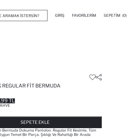
GIRIŞ
FAVORILERIM
SEPETIM
(0)
 REGULAR FIT BERMUDA
.99 TL
AHVE
FAVORILERE EKLENDI
GELINCE HABER VER
SEPETE EKLENIYOR
SEPETE EKLENDI
SEPETE EKLE
ah Bermuda Dokuma Pantolon. Regular Fit Kesimle, Tüm
ygun Temel Bir Parça. Şıklığı Ve Rahatlığı Bir Arada