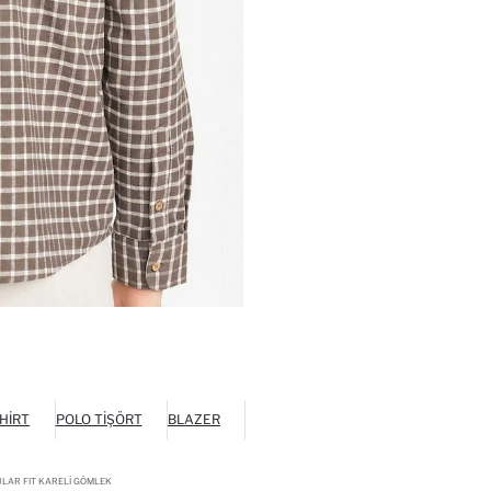
HIRT
POLO TIŞÖRT
BLAZER
LAR FIT KARELI GÖMLEK