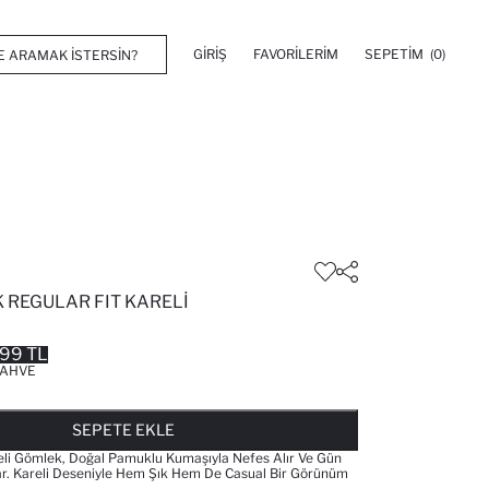
GIRIŞ
FAVORILERIM
SEPETIM
(0)
 REGULAR FIT KARELI
99 TL
AHVE
FAVORILERE EKLENDI
GELINCE HABER VER
SEPETE EKLENIYOR
SEPETE EKLENDI
SEPETE EKLE
i Gömlek, Doğal Pamuklu Kumaşıyla Nefes Alır Ve Gün
ar. Kareli Deseniyle Hem Şık Hem De Casual Bir Görünüm