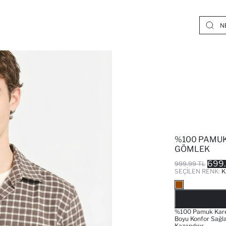
%100 PAMUK
GÖMLEK
699.
999.99 TL
SEÇILEN RENK:
K
%100 Pamuk Karel
Boyu Konfor Sağl
Kazandırır.