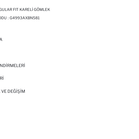
GULAR FIT KARELI GÖMLEK
ODU :
G4993AXBN581
A
I
NDİRMELERİ
Rİ
 VE DEĞIŞIM