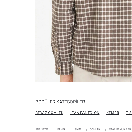
POPÜLER KATEGORILER
BEYAZ GÖMLEK
JEAN PANTOLON
KEMER
T-S
ANA SAYFA
ERKEK
GIYIM
GÖMLEK
%100 PAMUK REGU